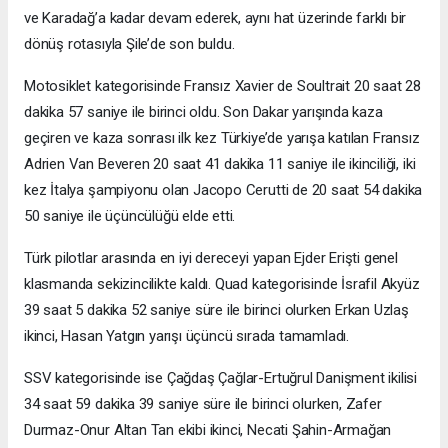
ve Karadağ’a kadar devam ederek, aynı hat üzerinde farklı bir
dönüş rotasıyla Şile’de son buldu.
Motosiklet kategorisinde Fransız Xavier de Soultrait 20 saat 28
dakika 57 saniye ile birinci oldu. Son Dakar yarışında kaza
geçiren ve kaza sonrası ilk kez Türkiye’de yarışa katılan Fransız
Adrien Van Beveren 20 saat 41 dakika 11 saniye ile ikinciliği, iki
kez İtalya şampiyonu olan Jacopo Cerutti de 20 saat 54 dakika
50 saniye ile üçüncülüğü elde etti.
Türk pilotlar arasında en iyi dereceyi yapan Ejder Erişti genel
klasmanda sekizincilikte kaldı. Quad kategorisinde İsrafil Akyüz
39 saat 5 dakika 52 saniye süre ile birinci olurken Erkan Uzlaş
ikinci, Hasan Yatgın yarışı üçüncü sırada tamamladı.
SSV kategorisinde ise Çağdaş Çağlar-Ertuğrul Danişment ikilisi
34 saat 59 dakika 39 saniye süre ile birinci olurken, Zafer
Durmaz-Onur Altan Tan ekibi ikinci, Necati Şahin-Armağan