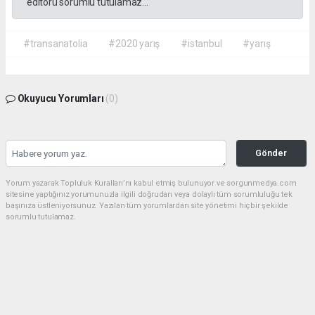
editörü sorumlu tutulamaz...
#transanatolia
#2020 yarış
#istanbul
#yarış
Okuyucu Yorumları
(0)
Gönder
Yorum yazarak Topluluk Kuralları’nı kabul etmiş bulunuyor ve sorgunmedya.com
sitesine yaptığınız yorumunuzla ilgili doğrudan veya dolaylı tüm sorumluluğu tek
başınıza üstleniyorsunuz. Yazılan tüm yorumlardan site yönetimi hiçbir şekilde
sorumlu tutulamaz.
haber paketi
haber scripti
haber yazılımı
Tüm hakları saklı tutulmaktadır.Copyright 2026©