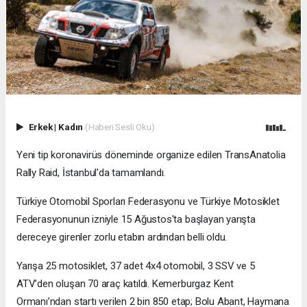
Erkek
|
Kadın
(Haberi Sesli Oku)
Yeni tip koronavirüs döneminde organize edilen TransAnatolia
Rally Raid, İstanbul'da tamamlandı.
Türkiye Otomobil Sporları Federasyonu ve Türkiye Motosiklet
Federasyonunun izniyle 15 Ağustos'ta başlayan yarışta
dereceye girenler zorlu etabın ardından belli oldu.
Yarışa 25 motosiklet, 37 adet 4x4 otomobil, 3 SSV ve 5
ATV’den oluşan 70 araç katıldı. Kemerburgaz Kent
Ormanı’ndan startı verilen 2 bin 850 etap; Bolu Abant, Haymana