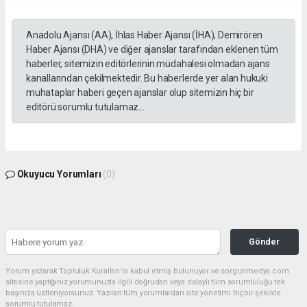
Anadolu Ajansı (AA), İhlas Haber Ajansı (İHA), Demirören
Haber Ajansı (DHA) ve diğer ajanslar tarafından eklenen tüm
haberler, sitemizin editörlerinin müdahalesi olmadan ajans
kanallarından çekilmektedir. Bu haberlerde yer alan hukuki
muhataplar haberi geçen ajanslar olup sitemizin hiç bir
editörü sorumlu tutulamaz...
Okuyucu Yorumları
(0)
Gönder
Yorum yazarak Topluluk Kuralları’nı kabul etmiş bulunuyor ve sorgunmedya.com
sitesine yaptığınız yorumunuzla ilgili doğrudan veya dolaylı tüm sorumluluğu tek
başınıza üstleniyorsunuz. Yazılan tüm yorumlardan site yönetimi hiçbir şekilde
sorumlu tutulamaz.