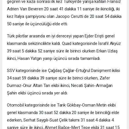
geçiren ve kaza sonrası ilk kez Türkiye’de yarışa katılan Fransız
Adrien Van Beveren 20 saat 41 dakika 11 saniye ile ikinciliği, iki
kez İtalya şampiyonu olan Jacopo Cerutti de 20 saat 54 dakika
50 saniye ile üçüncülüğü elde etti.
Türk pilotlar arasında en iyi dereceyi yapan Ejder Erişti genel
klasmanda sekizincilikte kaldı. Quad kategorisinde İsrafil Akyüz
39 saat 5 dakika 52 saniye süre ile birinci olurken Erkan Uzlaş
ikinci, Hasan Yatgın yarışı üçüncü sırada tamamladı.
SSV kategorisinde ise Çağdaş Çağlar-Ertuğrul Danişment ikilisi
34 saat 59 dakika 39 saniye süre ile birinci olurken, Zafer
Durmaz-Onur Altan Tan ekibi ikinci, Necati Şahin-Armağan
Şahin ekibi üçüncü sırada yer aldı.
Otomobil kategorisinde ise Tarık Gökbay-Osman Metin ekibi
genel klasmanda 30 saat 52 dakika 20 saniye ile birinciliği elde
ederken, Serhat Saygılı-Suat Çelik takımı 31 saat 4 dakika 4
saniye süre ile ikinci, Ahmet Bağce-Mert Tepe ekibi 31 saat 15