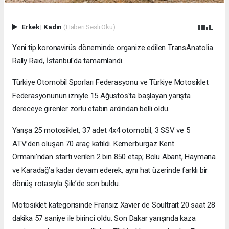
Erkek
|
Kadın
(Haberi Sesli Oku)
Yeni tip koronavirüs döneminde organize edilen TransAnatolia
Rally Raid, İstanbul'da tamamlandı.
Türkiye Otomobil Sporları Federasyonu ve Türkiye Motosiklet
Federasyonunun izniyle 15 Ağustos'ta başlayan yarışta
dereceye girenler zorlu etabın ardından belli oldu.
Yarışa 25 motosiklet, 37 adet 4x4 otomobil, 3 SSV ve 5
ATV’den oluşan 70 araç katıldı. Kemerburgaz Kent
Ormanı’ndan startı verilen 2 bin 850 etap; Bolu Abant, Haymana
ve Karadağ’a kadar devam ederek, aynı hat üzerinde farklı bir
dönüş rotasıyla Şile’de son buldu.
Motosiklet kategorisinde Fransız Xavier de Soultrait 20 saat 28
dakika 57 saniye ile birinci oldu. Son Dakar yarışında kaza