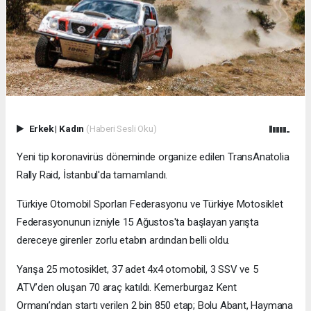
Erkek
|
Kadın
(Haberi Sesli Oku)
Yeni tip koronavirüs döneminde organize edilen TransAnatolia
Rally Raid, İstanbul'da tamamlandı.
Türkiye Otomobil Sporları Federasyonu ve Türkiye Motosiklet
Federasyonunun izniyle 15 Ağustos'ta başlayan yarışta
dereceye girenler zorlu etabın ardından belli oldu.
Yarışa 25 motosiklet, 37 adet 4x4 otomobil, 3 SSV ve 5
ATV’den oluşan 70 araç katıldı. Kemerburgaz Kent
Ormanı’ndan startı verilen 2 bin 850 etap; Bolu Abant, Haymana