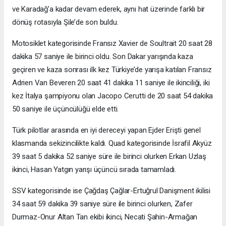
ve Karadağ’a kadar devam ederek, aynı hat üzerinde farklı bir
dönüş rotasıyla Şile’de son buldu.
Motosiklet kategorisinde Fransız Xavier de Soultrait 20 saat 28
dakika 57 saniye ile birinci oldu. Son Dakar yarışında kaza
geçiren ve kaza sonrası ilk kez Türkiye’de yarışa katılan Fransız
Adrien Van Beveren 20 saat 41 dakika 11 saniye ile ikinciliği, iki
kez İtalya şampiyonu olan Jacopo Cerutti de 20 saat 54 dakika
50 saniye ile üçüncülüğü elde etti.
Türk pilotlar arasında en iyi dereceyi yapan Ejder Erişti genel
klasmanda sekizincilikte kaldı. Quad kategorisinde İsrafil Akyüz
39 saat 5 dakika 52 saniye süre ile birinci olurken Erkan Uzlaş
ikinci, Hasan Yatgın yarışı üçüncü sırada tamamladı.
SSV kategorisinde ise Çağdaş Çağlar-Ertuğrul Danişment ikilisi
34 saat 59 dakika 39 saniye süre ile birinci olurken, Zafer
Durmaz-Onur Altan Tan ekibi ikinci, Necati Şahin-Armağan