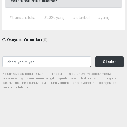
editörü sorumlu tutulamaz...
#transanatolia
#2020 yarış
#istanbul
#yarış
Okuyucu Yorumları
(0)
Gönder
Yorum yazarak Topluluk Kuralları’nı kabul etmiş bulunuyor ve sorgunmedya.com
sitesine yaptığınız yorumunuzla ilgili doğrudan veya dolaylı tüm sorumluluğu tek
başınıza üstleniyorsunuz. Yazılan tüm yorumlardan site yönetimi hiçbir şekilde
sorumlu tutulamaz.
haber paketi
haber scripti
haber yazılımı
Tüm hakları saklı tutulmaktadır.Copyright 2026©