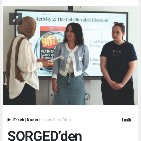
Erkek
|
Kadın
(Haberi Sesli Oku)
SORGED’den