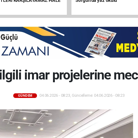
ETLERİ KARŞILAYAMAZ HALE
Sorgun’da yaz okulu
ilgili imar projelerine me
04.06.2026 - 08:23, Güncelleme: 04.06.2026 - 08:23
GÜNDEM