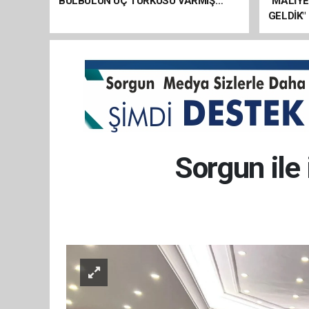
BÜLBÜLÜN ÜÇ TÜRKÜSÜ VARMIŞ…
“MALİY
GELDİK"
Sorgun ile 