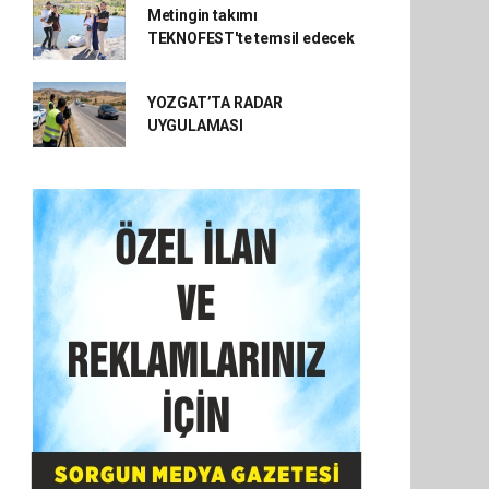
Metingin takımı
TEKNOFEST'te temsil edecek
YOZGAT’TA RADAR
UYGULAMASI