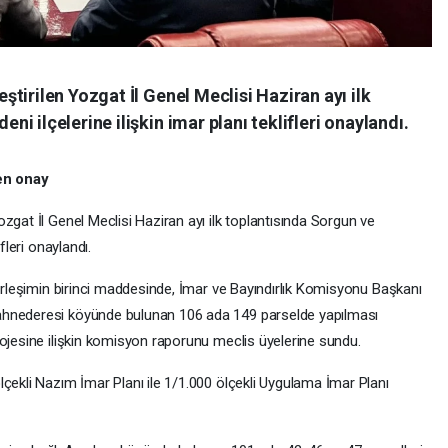
tirilen Yozgat İl Genel Meclisi Haziran ayı ilk
 ilçelerine ilişkin imar planı teklifleri onaylandı.
ten onay
zgat İl Genel Meclisi Haziran ayı ilk toplantısında Sorgun ve
fleri onaylandı.
birleşimin birinci maddesinde, İmar ve Bayındırlık Komisyonu Başkanı
ahnederesi köyünde bulunan 106 ada 149 parselde yapılması
rojesine ilişkin komisyon raporunu meclis üyelerine sundu.
çekli Nazım İmar Planı ile 1/1.000 ölçekli Uygulama İmar Planı