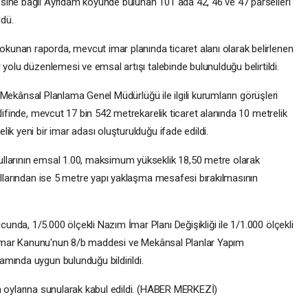
sine bağlı Ayrıdam köyünde bulunan 101 ada 42, 46 ve 47 parselleri
ldü.
unan raporda, mevcut imar planında ticaret alanı olarak belirlenen
yolu düzenlemesi ve emsal artışı talebinde bulunulduğu belirtildi.
ğı Mekânsal Planlama Genel Müdürlüğü ile ilgili kurumların görüşleri
lifinde, mevcut 17 bin 542 metrekarelik ticaret alanında 10 metrelik
ik yeni bir imar adası oluşturulduğu ifade edildi.
llarının emsal 1.00, maksimum yükseklik 18,50 metre olarak
ollarından ise 5 metre yapı yaklaşma mesafesi bırakılmasının
da, 1/5.000 ölçekli Nazım İmar Planı Değişikliği ile 1/1.000 ölçekli
in İmar Kanunu'nun 8/b maddesi ve Mekânsal Planlar Yapım
mında uygun bulunduğu bildirildi.
n oylarına sunularak kabul edildi. (HABER MERKEZİ)