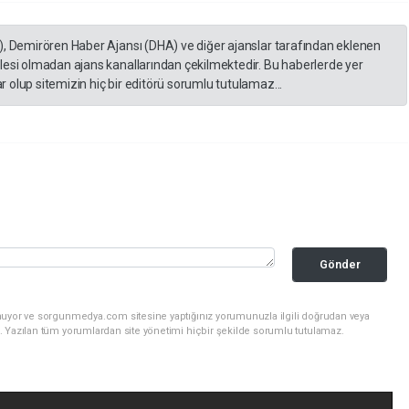
), Demirören Haber Ajansı (DHA) ve diğer ajanslar tarafından eklenen
lesi olmadan ajans kanallarından çekilmektedir. Bu haberlerde yer
 olup sitemizin hiç bir editörü sorumlu tutulamaz...
Gönder
nuyor ve sorgunmedya.com sitesine yaptığınız yorumunuzla ilgili doğrudan veya
. Yazılan tüm yorumlardan site yönetimi hiçbir şekilde sorumlu tutulamaz.