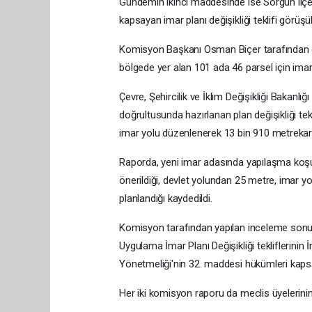
Gündemin ikinci maddesinde ise Sorgun ilçe
kapsayan imar planı değişikliği teklifi görüşü
Komisyon Başkanı Osman Biçer tarafından ok
bölgede yer alan 101 ada 46 parsel için imar 
Çevre, Şehircilik ve İklim Değişikliği Bakanlı
doğrultusunda hazırlanan plan değişikliği tek
imar yolu düzenlenerek 13 bin 910 metrekarel
Raporda, yeni imar adasında yapılaşma koşu
önerildiği, devlet yolundan 25 metre, imar y
planlandığı kaydedildi.
Komisyon tarafından yapılan inceleme sonucun
Uygulama İmar Planı Değişikliği tekliflerin
Yönetmeliği'nin 32. maddesi hükümleri kapsa
Her iki komisyon raporu da meclis üyelerini