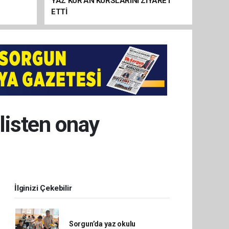
YAZ KUR’AN KURSLARINI ZİYARET
ETTİ
clisten onay
İlginizi Çekebilir
Sorgun’da yaz okulu