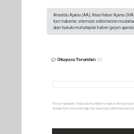
Anadolu Ajansı (AA), İhlas Haber Ajansı (İHA
tüm haberler, sitemizin editörlerinin müdaha
alan hukuki muhataplar haberi geçen ajanslar
Okuyucu Yorumları
(0)
Yorum yazarak Topluluk Kuralları’nı kabul etmiş bulu
dolaylı tüm sorumluluğu tek başınıza üstleniyorsunuz