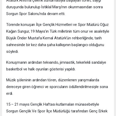
Atatürk Anıtı’na çelenk sunulmasıyla başlayan tören, saygı
duruşunda bulunulup İstiklal Marşı’nın okunmasından sonra
Sorgun Spor Salonu’nda devam etti.
Törende konuşan İlçe Gençlik Hizmetleri ve Spor Müdürü Oğuz
Kağan Sungur, 19 Mayıs’ın Türk milletinin tüm onur ve asaletiyle
Büyük Önder Mustafa Kemal Atatürk’ün rehberliğinde, tarih
sahnesinde bir kez daha şaha kalkışının başlangıcı olduğunu
söyledi.
Konuşmanın ardından tekvando, jimnastik, tekerlekli sandalye
basketbol ve halk oyunları gösterisi yapıldı.
Müzik şöleninin ardından tören, düzenlenen yarışmalarda
dereceye giren öğrenci ve sporcuların ödüllendirilmesiyle sona
erdi.
15 – 21 mayıs Gençlik Haftası kutlamaları münasebetiyle
Sorgun Gençlik Ve Spor İlçe Müdürlüğü tarafından Genç Erkek