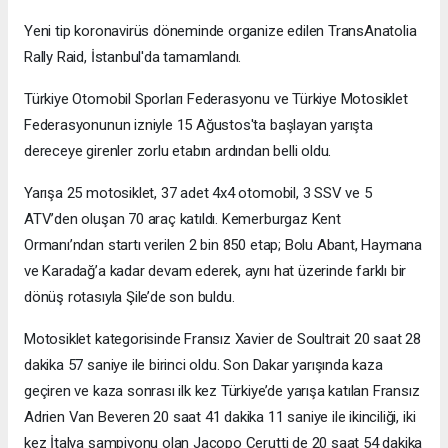
Yeni tip koronavirüs döneminde organize edilen TransAnatolia
Rally Raid, İstanbul'da tamamlandı.
Türkiye Otomobil Sporları Federasyonu ve Türkiye Motosiklet
Federasyonunun izniyle 15 Ağustos'ta başlayan yarışta
dereceye girenler zorlu etabın ardından belli oldu.
Yarışa 25 motosiklet, 37 adet 4x4 otomobil, 3 SSV ve 5
ATV’den oluşan 70 araç katıldı. Kemerburgaz Kent
Ormanı’ndan startı verilen 2 bin 850 etap; Bolu Abant, Haymana
ve Karadağ’a kadar devam ederek, aynı hat üzerinde farklı bir
dönüş rotasıyla Şile’de son buldu.
Motosiklet kategorisinde Fransız Xavier de Soultrait 20 saat 28
dakika 57 saniye ile birinci oldu. Son Dakar yarışında kaza
geçiren ve kaza sonrası ilk kez Türkiye’de yarışa katılan Fransız
Adrien Van Beveren 20 saat 41 dakika 11 saniye ile ikinciliği, iki
kez İtalya şampiyonu olan Jacopo Cerutti de 20 saat 54 dakika