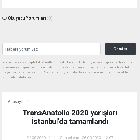
Okuyucu Yorumları
(0)
Gönder
Yorum yazarak Topluluk Kuralları’nı kabul etmiş bulunuyor ve sorgunmedya.com
sitesine yaptığınız yorumunuzla ilgili doğrudan veya dolaylı tüm sorumluluğu tek
başınıza üstleniyorsunuz. Yazılan tüm yorumlardan site yönetimi hiçbir şekilde
sorumlu tutulamaz.
Anasayfa
TransAnatolia 2020 yarışları
İstanbul'da tamamlandı
24.08.2020 - 11:11, Güncelleme: 26.08.2020 - 12:07