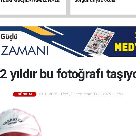
ETLERİ KARŞILAYAMAZ HALE
Sorgun’da yaz okulu
2 yıldır bu fotoğrafı taşıy
03.11.2025 - 17:59, Güncelleme: 03.11.2025 - 17:59
GÜNDEM