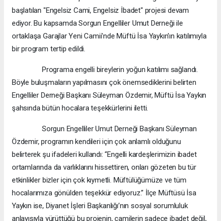
başlatılan "Engelsiz Cami, Engelsiz İbadet" projesi devam
ediyor. Bu kapsamda Sorgun Engelliler Umut Derneği ile
ortaklaşa Garajlar Yeni Camii'nde Müftü İsa Yaykın'ın katılımıyla
bir program tertip edildi.
Programa engelli bireylerin yoğun katılımı sağlandı.
Böyle buluşmaların yapılmasını çok önemsediklerini belirten
Engelliler Derneği Başkanı Süleyman Özdemir, Müftü İsa Yaykın
şahsında bütün hocalara teşekkürlerini iletti.
Sorgun Engelliler Umut Derneği Başkanı Süleyman
Özdemir, programın kendileri için çok anlamlı olduğunu
belirterek şu ifadeleri kullandı: “Engelli kardeşlerimizin ibadet
ortamlarında da varlıklarını hissettiren, onları gözeten bu tür
etkinlikler bizler için çok kıymetli. Müftülüğümüze ve tüm
hocalarımıza gönülden teşekkür ediyoruz.” İlçe Müftüsü İsa
Yaykın ise, Diyanet İşleri Başkanlığı’nın sosyal sorumluluk
anlayışıyla yürüttüğü bu projenin, camilerin sadece ibadet değil,