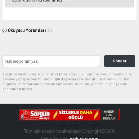
Okuyucu Yorumları
(0)
Gönder
Yorum yazarak Topluluk Kuralları’nı kabul etmiş bulunuyor ve sorgunmedya.com
sitesine yaptığınız yorumunuzla ilgili doğrudan veya dolaylı tüm sorumluluğu tek
başınıza üstleniyorsunuz. Yazılan tüm yorumlardan site yönetimi hiçbir şekilde
sorumlu tutulamaz.
haber paketi
haber scripti
haber yazılımı
Tüm hakları saklı tutulmaktadır.Copyright 2026©