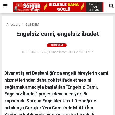
Anasayfa
GÜNDEM
Engelsiz cami, engelsiz ibadet
GÜNDEM
03.11.2025 - 17:57, Güncelleme: 03.11.2025 - 17:57
Diyanet İşleri Başkanlığı'nca engelli bireylerin cami
hizmetlerinden daha çok istifade etmesini
sağlamak amacıyla başlatılan "Engelsiz Cami,
Engelsiz İbadet" projesi devam ediyor. Bu
kapsamda Sorgun Engelliler Umut Derneği ile
ortaklaşa Garajlar Yeni Camii'nde Müftü İsa
Yaykın'ın katılımıyla bir program tertip edildi.