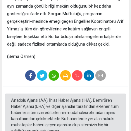
aynı zamanda gönül birliği mekânı olduğunu bir kez daha
gösterdiğini ifade etti. Sorgun Müftülüğü, programın
gerçekleştiril-mesinde emeği geçen Engelliler Koordinatörü Arif
Yılmaz’a, tüm din görevlilerine ve katılım sağlayan engelli
bireylere teşekkür etti. Bu tür buluşmalarla engellerin kalplerde
değil, sadece fiziksel ortamlarda olduğuna dikkat çekildi.
(Sema Özmen)
Anadolu Ajansı (AA), İhlas Haber Ajansı (İHA), Demirören
Haber Ajansı (DHA) ve diğer ajanslar tarafından eklenen tüm
haberler, sitemizin editörlerinin müdahalesi olmadan ajans
kanallarından çekilmektedir. Bu haberlerde yer alan hukuki
muhataplar haberi geçen ajanslar olup sitemizin hiç bir
editörü sorumlu tutulamaz...