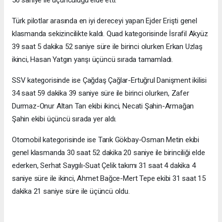
50 saniye ile üçüncülüğü elde etti.
Türk pilotlar arasında en iyi dereceyi yapan Ejder Erişti genel
klasmanda sekizincilikte kaldı. Quad kategorisinde İsrafil Akyüz
39 saat 5 dakika 52 saniye süre ile birinci olurken Erkan Uzlaş
ikinci, Hasan Yatgın yarışı üçüncü sırada tamamladı.
SSV kategorisinde ise Çağdaş Çağlar-Ertuğrul Danişment ikilisi
34 saat 59 dakika 39 saniye süre ile birinci olurken, Zafer
Durmaz-Onur Altan Tan ekibi ikinci, Necati Şahin-Armağan
Şahin ekibi üçüncü sırada yer aldı.
Otomobil kategorisinde ise Tarık Gökbay-Osman Metin ekibi
genel klasmanda 30 saat 52 dakika 20 saniye ile birinciliği elde
ederken, Serhat Saygılı-Suat Çelik takımı 31 saat 4 dakika 4
saniye süre ile ikinci, Ahmet Bağce-Mert Tepe ekibi 31 saat 15
dakika 21 saniye süre ile üçüncü oldu.