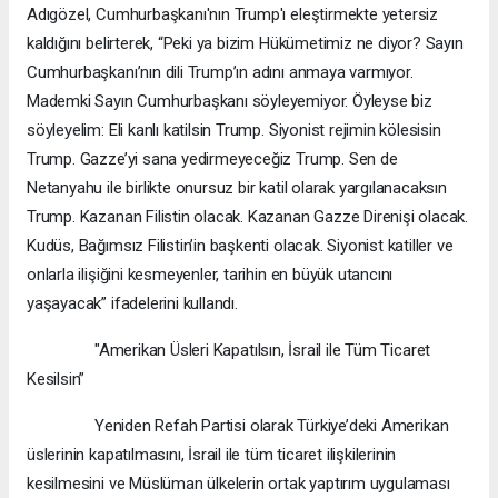
Adıgözel, Cumhurbaşkanı'nın Trump'ı eleştirmekte yetersiz
kaldığını belirterek, “Peki ya bizim Hükümetimiz ne diyor? Sayın
Cumhurbaşkanı’nın dili Trump’ın adını anmaya varmıyor.
Mademki Sayın Cumhurbaşkanı söyleyemiyor. Öyleyse biz
söyleyelim: Eli kanlı katilsin Trump. Siyonist rejimin kölesisin
Trump. Gazze’yi sana yedirmeyeceğiz Trump. Sen de
Netanyahu ile birlikte onursuz bir katil olarak yargılanacaksın
Trump. Kazanan Filistin olacak. Kazanan Gazze Direnişi olacak.
Kudüs, Bağımsız Filistin’in başkenti olacak. Siyonist katiller ve
onlarla ilişiğini kesmeyenler, tarihin en büyük utancını
yaşayacak” ifadelerini kullandı.
"Amerikan Üsleri Kapatılsın, İsrail ile Tüm Ticaret
Kesilsin”
Yeniden Refah Partisi olarak Türkiye’deki Amerikan
üslerinin kapatılmasını, İsrail ile tüm ticaret ilişkilerinin
kesilmesini ve Müslüman ülkelerin ortak yaptırım uygulaması