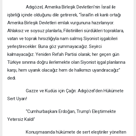
Adıgözel, Amerika Birleşik Devletleri'nin İsrail ile
işbirliği içinde olduğunu dile getirerek, “İsrail’in eli kanlı ortağı
Amerika Birleşik Devletleri emlak vurgununa hazırlanıyor.
Ahlaksız ve soysuz planlarla, Filistinlileri sürdükleri topraklara,
vatan ve toprak hırsızlığıyla nam salmış Siyonist işgalcileri
yerleştirecekler. Buna göz yummayacağız. Seyirci
kalmayacağız. Yeniden Refah Partisi olarak; her geçen gün
Türkiye sınırına doğru ilerlemekte olan Siyonist işgal planlarına
karşı, hem uyanık olacağız hem de halkımızı uyandıracağız”
dedi.
Gazze ve Kudüs için Çağrı: Adıgözel’den Hükümete
Sert Uyarı!
“Cumhurbaşkanı Erdoğan, Trump’ı Eleştirmekte
Yetersiz Kaldı”
Konuşmasında hükümete de sert eleştiriler yönelten