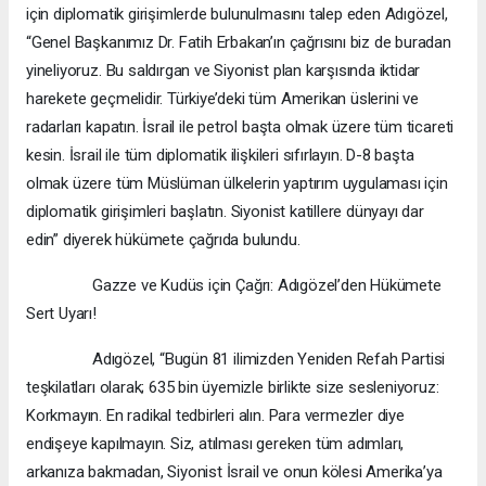
için diplomatik girişimlerde bulunulmasını talep eden Adıgözel,
“Genel Başkanımız Dr. Fatih Erbakan’ın çağrısını biz de buradan
yineliyoruz. Bu saldırgan ve Siyonist plan karşısında iktidar
harekete geçmelidir. Türkiye’deki tüm Amerikan üslerini ve
radarları kapatın. İsrail ile petrol başta olmak üzere tüm ticareti
kesin. İsrail ile tüm diplomatik ilişkileri sıfırlayın. D-8 başta
olmak üzere tüm Müslüman ülkelerin yaptırım uygulaması için
diplomatik girişimleri başlatın. Siyonist katillere dünyayı dar
edin” diyerek hükümete çağrıda bulundu.
Gazze ve Kudüs için Çağrı: Adıgözel’den Hükümete
Sert Uyarı!
Adıgözel, “Bugün 81 ilimizden Yeniden Refah Partisi
teşkilatları olarak; 635 bin üyemizle birlikte size sesleniyoruz:
Korkmayın. En radikal tedbirleri alın. Para vermezler diye
endişeye kapılmayın. Siz, atılması gereken tüm adımları,
arkanıza bakmadan, Siyonist İsrail ve onun kölesi Amerika’ya