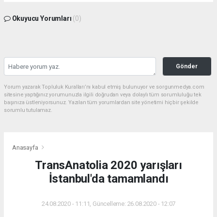
Okuyucu Yorumları
(0)
Gönder
Yorum yazarak Topluluk Kuralları’nı kabul etmiş bulunuyor ve sorgunmedya.com
sitesine yaptığınız yorumunuzla ilgili doğrudan veya dolaylı tüm sorumluluğu tek
başınıza üstleniyorsunuz. Yazılan tüm yorumlardan site yönetimi hiçbir şekilde
sorumlu tutulamaz.
Anasayfa
TransAnatolia 2020 yarışları
İstanbul'da tamamlandı
24.08.2020 - 11:11, Güncelleme: 26.08.2020 - 12:07