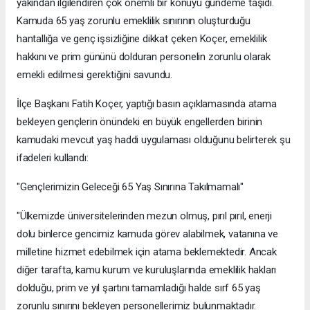
yakından ilgilendiren çok önemli bir konuyu gündeme taşıdı.
Kamuda 65 yaş zorunlu emeklilik sınırının oluşturduğu
hantallığa ve genç işsizliğine dikkat çeken Koçer, emeklilik
hakkını ve prim gününü dolduran personelin zorunlu olarak
emekli edilmesi gerektiğini savundu.
​İlçe Başkanı Fatih Koçer, yaptığı basın açıklamasında atama
bekleyen gençlerin önündeki en büyük engellerden birinin
kamudaki mevcut yaş haddi uygulaması olduğunu belirterek şu
ifadeleri kullandı:
​"Gençlerimizin Geleceği 65 Yaş Sınırına Takılmamalı"
​"Ülkemizde üniversitelerinden mezun olmuş, pırıl pırıl, enerji
dolu binlerce gencimiz kamuda görev alabilmek, vatanına ve
milletine hizmet edebilmek için atama beklemektedir. Ancak
diğer tarafta, kamu kurum ve kuruluşlarında emeklilik hakları
dolduğu, prim ve yıl şartını tamamladığı halde sırf 65 yaş
zorunlu sınırını bekleyen personellerimiz bulunmaktadır.