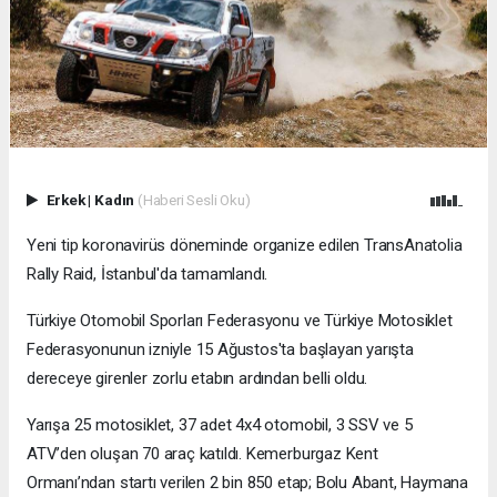
Erkek
|
Kadın
(Haberi Sesli Oku)
Yeni tip koronavirüs döneminde organize edilen TransAnatolia
Rally Raid, İstanbul'da tamamlandı.
Türkiye Otomobil Sporları Federasyonu ve Türkiye Motosiklet
Federasyonunun izniyle 15 Ağustos'ta başlayan yarışta
dereceye girenler zorlu etabın ardından belli oldu.
Yarışa 25 motosiklet, 37 adet 4x4 otomobil, 3 SSV ve 5
ATV’den oluşan 70 araç katıldı. Kemerburgaz Kent
Ormanı’ndan startı verilen 2 bin 850 etap; Bolu Abant, Haymana