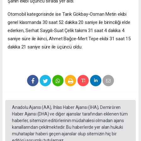
Şahin ekibi üçüncü sırada yer aldı.
Otomobil kategorisinde ise Tarık Gökbay-Osman Metin ekibi
genel klasmanda 30 saat 52 dakika 20 saniye ile birinciliği elde
ederken, Serhat Saygılı-Suat Çelik takımı 31 saat 4 dakika 4
saniye süre ile ikinci, Ahmet Bağce-Mert Tepe ekibi 31 saat 15
dakika 21 saniye süre ile üçüncü oldu.
Anadolu Ajansı (AA), İhlas Haber Ajansı (İHA), Demirören
Haber Ajansı (DHA) ve diğer ajanslar tarafından eklenen tüm
haberler, sitemizin editörlerinin müdahalesi olmadan ajans
kanallarından çekilmektedir. Bu haberlerde yer alan hukuki
muhataplar haberi geçen ajanslar olup sitemizin hiç bir
editörü sorumlu tutulamaz...