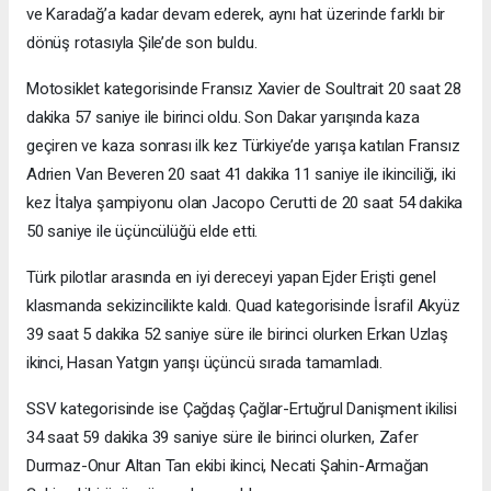
ve Karadağ’a kadar devam ederek, aynı hat üzerinde farklı bir
dönüş rotasıyla Şile’de son buldu.
Motosiklet kategorisinde Fransız Xavier de Soultrait 20 saat 28
dakika 57 saniye ile birinci oldu. Son Dakar yarışında kaza
geçiren ve kaza sonrası ilk kez Türkiye’de yarışa katılan Fransız
Adrien Van Beveren 20 saat 41 dakika 11 saniye ile ikinciliği, iki
kez İtalya şampiyonu olan Jacopo Cerutti de 20 saat 54 dakika
50 saniye ile üçüncülüğü elde etti.
Türk pilotlar arasında en iyi dereceyi yapan Ejder Erişti genel
klasmanda sekizincilikte kaldı. Quad kategorisinde İsrafil Akyüz
39 saat 5 dakika 52 saniye süre ile birinci olurken Erkan Uzlaş
ikinci, Hasan Yatgın yarışı üçüncü sırada tamamladı.
SSV kategorisinde ise Çağdaş Çağlar-Ertuğrul Danişment ikilisi
34 saat 59 dakika 39 saniye süre ile birinci olurken, Zafer
Durmaz-Onur Altan Tan ekibi ikinci, Necati Şahin-Armağan