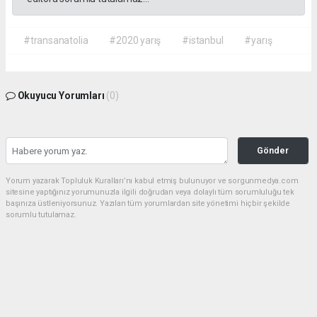
#transanatolia
#2020 yarış
#istanbul
#yarış
Okuyucu Yorumları
(0)
Gönder
Yorum yazarak Topluluk Kuralları’nı kabul etmiş bulunuyor ve sorgunmedya.com
sitesine yaptığınız yorumunuzla ilgili doğrudan veya dolaylı tüm sorumluluğu tek
başınıza üstleniyorsunuz. Yazılan tüm yorumlardan site yönetimi hiçbir şekilde
sorumlu tutulamaz.
haber paketi
haber scripti
haber yazılımı
Tüm hakları saklı tutulmaktadır.Copyright 2026©