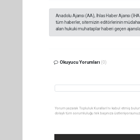
Anadolu Ajansı (AA), İhlas Haber Ajansı (İHA
tüm haberler, sitemizin editörlerinin müdaha
alan hukuki muhataplar haberi geçen ajanslar
Okuyucu Yorumları
(0)
Yorum yazarak Topluluk Kuralları’nı kabul etmiş bulu
dolaylı tüm sorumluluğu tek başınıza üstleniyorsunuz