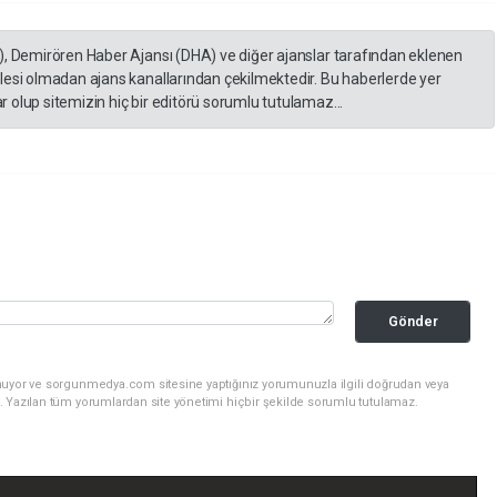
), Demirören Haber Ajansı (DHA) ve diğer ajanslar tarafından eklenen
lesi olmadan ajans kanallarından çekilmektedir. Bu haberlerde yer
 olup sitemizin hiç bir editörü sorumlu tutulamaz...
Gönder
nuyor ve sorgunmedya.com sitesine yaptığınız yorumunuzla ilgili doğrudan veya
. Yazılan tüm yorumlardan site yönetimi hiçbir şekilde sorumlu tutulamaz.