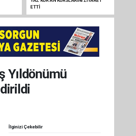
YAZ KUR’AN KURSLARINI ZİYARET
ETTİ
uş Yıldönümü
irildi
İlginizi Çekebilir