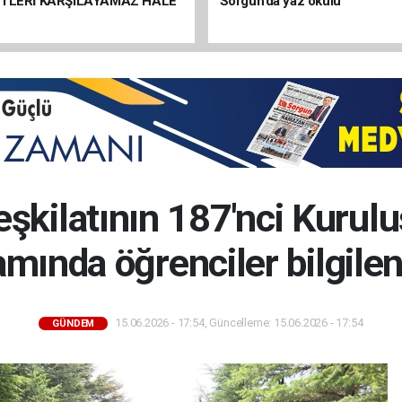
ETLERİ KARŞILAYAMAZ HALE
Sorgun’da yaz okulu
şkilatının 187'nci Kurul
mında öğrenciler bilgilend
15.06.2026 - 17:54, Güncelleme: 15.06.2026 - 17:54
GÜNDEM