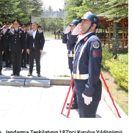
, Jandarma Teşkilatının 187'nci Kuruluş Yıldönümü