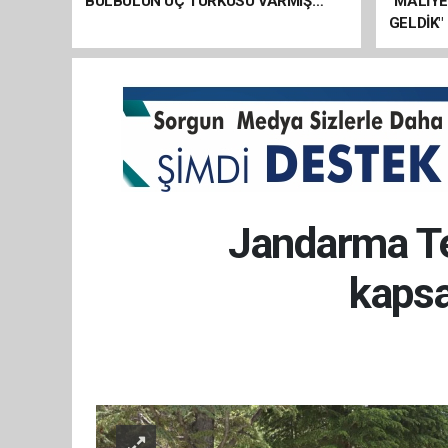
BÜLBÜLÜN ÜÇ TÜRKÜSÜ VARMIŞ…
“MALİY
GELDİK"
Jandarma Te
kapsa