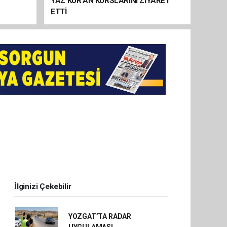
YAZ KUR’AN KURSLARINI ZİYARET
ETTİ
İlginizi Çekebilir
YOZGAT’TA RADAR