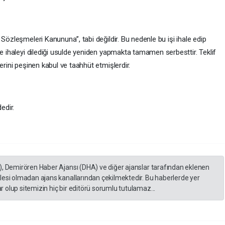
özleşmeleri Kanununa’’, tabi değildir. Bu nedenle bu işi ihale edip
ve ihaleyi dilediği usulde yeniden yapmakta tamamen serbesttir. Teklif
erini peşinen kabul ve taahhüt etmişlerdir.
edir.
), Demirören Haber Ajansı (DHA) ve diğer ajanslar tarafından eklenen
lesi olmadan ajans kanallarından çekilmektedir. Bu haberlerde yer
 olup sitemizin hiç bir editörü sorumlu tutulamaz...