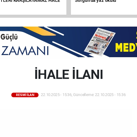
ETLERİ KARŞILAYAMAZ HALE
Sorgun’da yaz okulu
İHALE İLANI
22.10.2025 - 15:36, Güncelleme: 22.10.2025 - 15:36
RESMİ İLAN