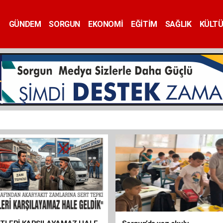
GÜNDEM
SORGUN
EKONOMİ
EĞİTİM
SAĞLIK
KÜLT