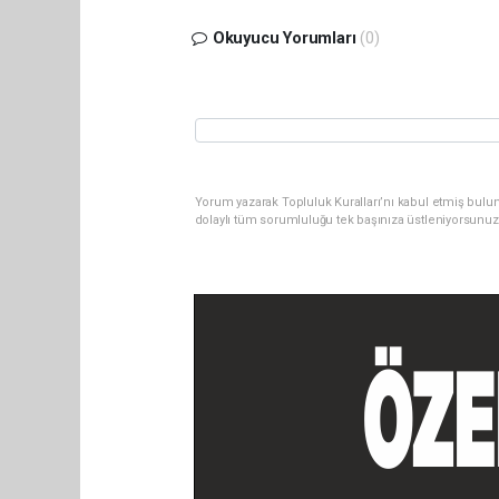
Okuyucu Yorumları
(0)
Yorum yazarak Topluluk Kuralları’nı kabul etmiş bulu
dolaylı tüm sorumluluğu tek başınıza üstleniyorsunuz