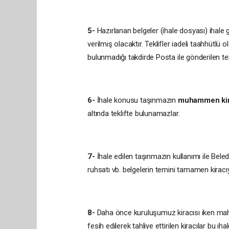
5-
Hazırlanan belgeler (ihale dosyası) ihale
verilmiş olacaktır. Teklifler iadeli taahhütlü 
bulunmadığı takdirde Posta ile gönderilen tekl
6-
İhale konusu taşınmazın
muhammen kira
altında teklifte bulunamazlar.
7-
İhale edilen taşınmazın kullanımı ile Bele
ruhsatı vb. belgelerin temini tamamen kiracıya
8-
Daha önce kuruluşumuz kiracısı iken ma
fesih edilerek tahliye ettirilen kiracılar bu ih