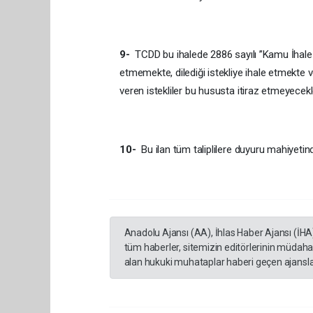
9-
TCDD bu ihalede 2886 sayılı ’’Kamu İhale S
etmemekte, dilediği istekliye ihale etmekte 
veren istekliler bu hususta itiraz etmeyecekl
10-
Bu ilan tüm taliplilere duyuru mahiyetind
Anadolu Ajansı (AA), İhlas Haber Ajansı (İHA
tüm haberler, sitemizin editörlerinin müdaha
alan hukuki muhataplar haberi geçen ajanslar