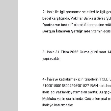
2-
İhale ile ilgili şartname ve ekleri ile ilgili 
bedel karşılığında, Vakıflar Bankası Siva
“şartname bedeli”
olarak ödenmesine mü
Sorgun İstasyon Şefliği’ nden
temin edileb
3-
İhale
31 Ekim 2025
Cuma
günü saat
14
yapılacaktır.
4-
İhaleye katılabilmek için taliplilerin TCD
510001500158007296901527 IBAN nolu hes
ihale adı yazılarak yatırmaları şarttır. Bu ge
Mektubu verilmesi halinde, Geçici teminat me
ihaleye katılamazlar.