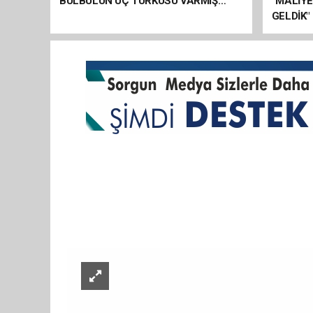
BÜLBÜLÜN ÜÇ TÜRKÜSÜ VARMIŞ…
“MALİY
GELDİK"