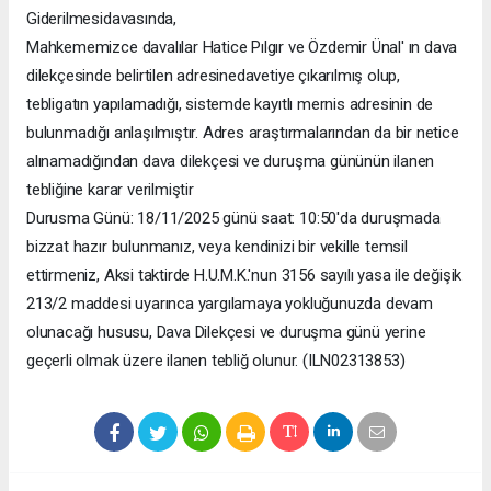
Giderilmesidavasında,
Mahkememizce davalılar Hatice Pılgır ve Özdemir Ünal' ın dava
dilekçesinde belirtilen adresinedavetiye çıkarılmış olup,
tebligatın yapılamadığı, sistemde kayıtlı mernis adresinin de
bulunmadığı anlaşılmıştır. Adres araştırmalarından da bir netice
alınamadığından dava dilekçesi ve duruşma gününün ilanen
tebliğine karar verilmiştir
Durusma Günü: 18/11/2025 günü saat: 10:50'da duruşmada
bizzat hazır bulunmanız, veya kendinizi bir vekille temsil
ettirmeniz, Aksi taktirde H.U.M.K.'nun 3156 sayılı yasa ile değişik
213/2 maddesi uyarınca yargılamaya yokluğunuzda devam
olunacağı hususu, Dava Dilekçesi ve duruşma günü yerine
geçerli olmak üzere ilanen tebliğ olunur. (ILN02313853)