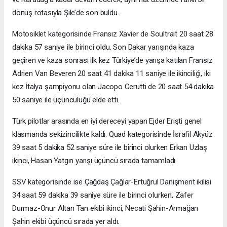
dönüş rotasıyla Şile’de son buldu.
Motosiklet kategorisinde Fransız Xavier de Soultrait 20 saat 28
dakika 57 saniye ile birinci oldu. Son Dakar yarışında kaza
geçiren ve kaza sonrası ilk kez Türkiye’de yarışa katılan Fransız
Adrien Van Beveren 20 saat 41 dakika 11 saniye ile ikinciliği, iki
kez İtalya şampiyonu olan Jacopo Cerutti de 20 saat 54 dakika
50 saniye ile üçüncülüğü elde etti.
Türk pilotlar arasında en iyi dereceyi yapan Ejder Erişti genel
klasmanda sekizincilikte kaldı. Quad kategorisinde İsrafil Akyüz
39 saat 5 dakika 52 saniye süre ile birinci olurken Erkan Uzlaş
ikinci, Hasan Yatgın yarışı üçüncü sırada tamamladı.
SSV kategorisinde ise Çağdaş Çağlar-Ertuğrul Danişment ikilisi
34 saat 59 dakika 39 saniye süre ile birinci olurken, Zafer
Durmaz-Onur Altan Tan ekibi ikinci, Necati Şahin-Armağan
Şahin ekibi üçüncü sırada yer aldı.