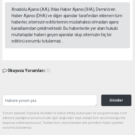
Anadolu Ajansı (AA), İhlas Haber Ajansı (İHA), Demirören
Haber Ajansı (DHA) ve diğer ajanslar tarafından eklenen tüm
haberler, sitemizin editörlerinin müdahalesi olmadan ajans
kanallarından çekilmektedir. Bu haberlerde yer alan hukuki
muhataplar haberi geçen ajanslar olup sitemizin hiç bir
editörü sorumlu tutulamaz...
Okuyucu Yorumları
(0)
Gönder
Yorum yazarak Topluluk Kuralları’nı kabul etmiş bulunuyor ve sorgunmedya.com
sitesine yaptığınız yorumunuzla ilgili doğrudan veya dolaylı tüm sorumluluğu tek
başınıza üstleniyorsunuz. Yazılan tüm yorumlardan site yönetimi hiçbir şekilde
sorumlu tutulamaz.