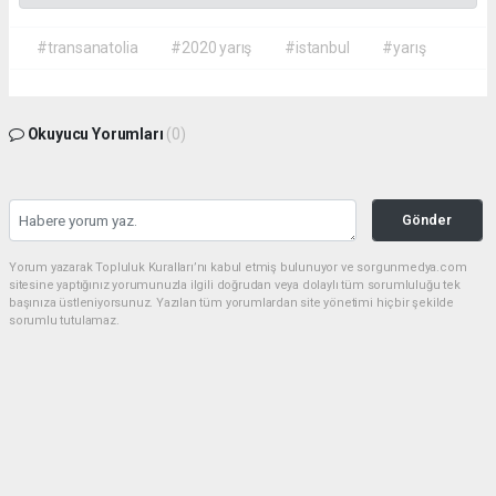
#transanatolia
#2020 yarış
#istanbul
#yarış
Okuyucu Yorumları
(0)
Gönder
Yorum yazarak Topluluk Kuralları’nı kabul etmiş bulunuyor ve sorgunmedya.com
sitesine yaptığınız yorumunuzla ilgili doğrudan veya dolaylı tüm sorumluluğu tek
başınıza üstleniyorsunuz. Yazılan tüm yorumlardan site yönetimi hiçbir şekilde
sorumlu tutulamaz.
haber paketi
haber scripti
haber yazılımı
Tüm hakları saklı tutulmaktadır.Copyright 2026©