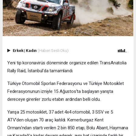
Erkek
|
Kadın
(Haberi Sesli Oku)
Yeni tip koronavirüs döneminde organize edilen TransAnatolia
Rally Raid, İstanbul'da tamamlandı.
Türkiye Otomobil Sporları Federasyonu ve Türkiye Motosiklet
Federasyonunun izniyle 15 Ağustos'ta başlayan yarışta
dereceye girenler zorlu etabın ardından belli oldu.
Yarışa 25 motosiklet, 37 adet 4x4 otomobil, 3 SSV ve 5
ATV’den oluşan 70 araç katıldı. Kemerburgaz Kent
Ormanı’ndan startı verilen 2 bin 850 etap; Bolu Abant, Haymana
ve Karadağ’a kadar devam ederek, aynı hat üzerinde farklı bir