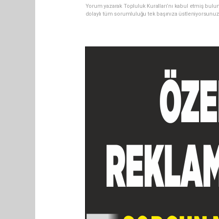
Yorum yazarak Topluluk Kuralları’nı kabul etmiş bulu
dolaylı tüm sorumluluğu tek başınıza üstleniyorsunuz