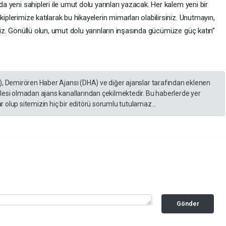
da yeni sahipleri ile umut dolu yarınları yazacak. Her kalem yeni bir
iplerimize katılarak bu hikayelerin mimarları olabilirsiniz. Unutmayın,
iniz. Gönüllü olun, umut dolu yarınların inşasında gücümüze güç katın”
), Demirören Haber Ajansı (DHA) ve diğer ajanslar tarafından eklenen
lesi olmadan ajans kanallarından çekilmektedir. Bu haberlerde yer
 olup sitemizin hiç bir editörü sorumlu tutulamaz...
Gönder