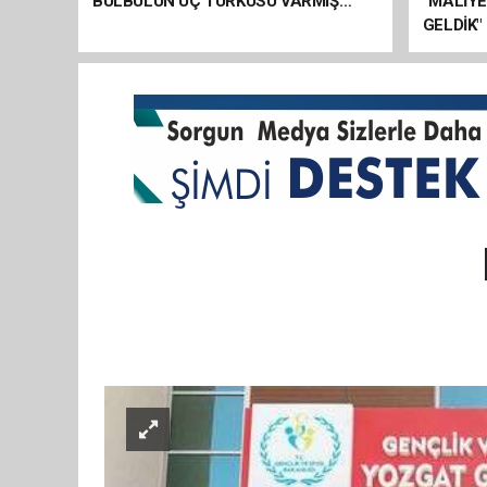
BÜLBÜLÜN ÜÇ TÜRKÜSÜ VARMIŞ…
“MALİY
GELDİK"