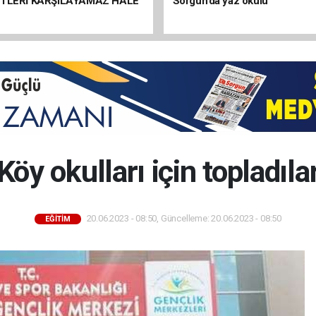
ETLERİ KARŞILAYAMAZ HALE
Sorgun’da yaz okulu
Köy okulları için topladıla
20.06.2023 - 08:50, Güncelleme: 20.06.2023 - 08:50
EĞİTİM