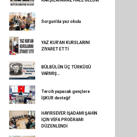
KARŞILAYAMAZ HALE GELDİK"
Sorgun’da yaz okulu
YAZ KUR’AN KURSLARINI
ZİYARET ETTİ
BÜLBÜLÜN ÜÇ TÜRKÜSÜ
VARMIŞ…
Tercih yapacak gençlere
İŞKUR desteği!
HAYIRSEVER İŞADAMI ŞAHİN
İÇİN VEFA PROĞRAMI
DÜZENLENDİ