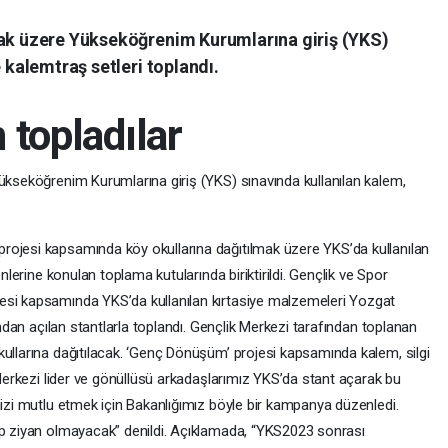
mak üzere Yükseköğrenim Kurumlarına giriş (YKS)
e kalemtraş setleri toplandı.
n topladılar
Yükseköğrenim Kurumlarına giriş (YKS) sınavında kullanılan kalem,
rojesi kapsamında köy okullarına dağıtılmak üzere YKS’da kullanılan
önlerine konulan toplama kutularında biriktirildi. Gençlik ve Spor
esi kapsamında YKS’da kullanılan kırtasiye malzemeleri Yozgat
fından açılan stantlarla toplandı. Gençlik Merkezi tarafından toplanan
kullarına dağıtılacak. ‘Genç Dönüşüm’ projesi kapsamında kalem, silgi
k Merkezi lider ve gönüllüsü arkadaşlarımız YKS’da stant açarak bu
mizi mutlu etmek için Bakanlığımız böyle bir kampanya düzenledi.
ıp ziyan olmayacak” denildi. Açıklamada, “YKS2023 sonrası