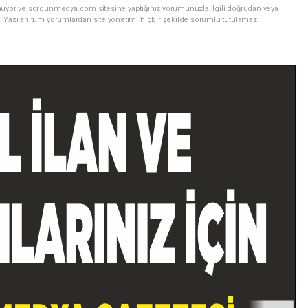
nuyor ve sorgunmedya.com sitesine yaptığınız yorumunuzla ilgili doğrudan veya
. Yazılan tüm yorumlardan site yönetimi hiçbir şekilde sorumlu tutulamaz.