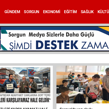
GÜNDEM
SORGUN
EKONOMİ
EĞİTİM
SAĞLIK
KÜLT