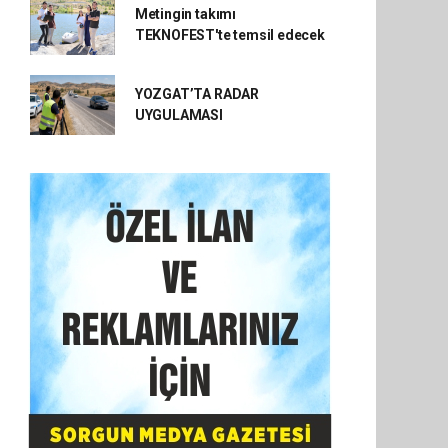
Metingin takımı
TEKNOFEST'te temsil edecek
YOZGAT’TA RADAR
UYGULAMASI