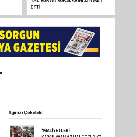
YAZ KUR’AN KURSLARINI ZİYARET
ETTİ
r
İlginizi Çekebilir
“MALİYETLERİ