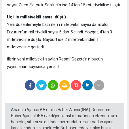
sayısı 7’den 8’e çıktı. Şanlıurfa ise 14’ten 15 milletvekiline ulaştı.
Üç ilin milletvekili sayısı düştü
Yeni düzenlemeyle bazı illerin milletvekili sayısı da azaldı.
Erzurum’un milletvekili sayısı 6’dan 5’e indi. Yozgat, 4’ten 3
milletvekiline düştü. Bayburt ise 2 milletvekilinden 1
milletvekiline geriledi.
İllerin yeni milletvekili sayıları Resmî Gazete’nin bugün
yayımlanan sayısında yer aldı.
Anadolu Ajansı (AA), İhlas Haber Ajansı (İHA), Demirören
Haber Ajansı (DHA) ve diğer ajanslar tarafından eklenen tüm
haberler, sitemizin editörlerinin müdahalesi olmadan ajans
kanallarından çekilmektedir. Bu haberlerde yer alan hukuki