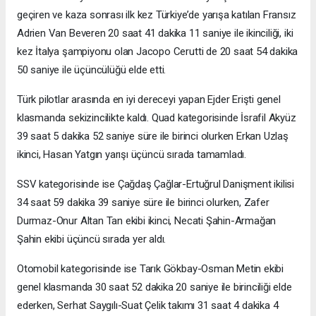
geçiren ve kaza sonrası ilk kez Türkiye’de yarışa katılan Fransız
Adrien Van Beveren 20 saat 41 dakika 11 saniye ile ikinciliği, iki
kez İtalya şampiyonu olan Jacopo Cerutti de 20 saat 54 dakika
50 saniye ile üçüncülüğü elde etti.
Türk pilotlar arasında en iyi dereceyi yapan Ejder Erişti genel
klasmanda sekizincilikte kaldı. Quad kategorisinde İsrafil Akyüz
39 saat 5 dakika 52 saniye süre ile birinci olurken Erkan Uzlaş
ikinci, Hasan Yatgın yarışı üçüncü sırada tamamladı.
SSV kategorisinde ise Çağdaş Çağlar-Ertuğrul Danişment ikilisi
34 saat 59 dakika 39 saniye süre ile birinci olurken, Zafer
Durmaz-Onur Altan Tan ekibi ikinci, Necati Şahin-Armağan
Şahin ekibi üçüncü sırada yer aldı.
Otomobil kategorisinde ise Tarık Gökbay-Osman Metin ekibi
genel klasmanda 30 saat 52 dakika 20 saniye ile birinciliği elde
ederken, Serhat Saygılı-Suat Çelik takımı 31 saat 4 dakika 4