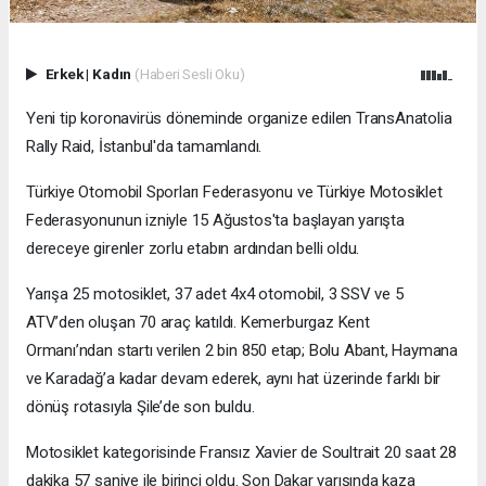
Erkek
|
Kadın
(Haberi Sesli Oku)
Yeni tip koronavirüs döneminde organize edilen TransAnatolia
Rally Raid, İstanbul'da tamamlandı.
Türkiye Otomobil Sporları Federasyonu ve Türkiye Motosiklet
Federasyonunun izniyle 15 Ağustos'ta başlayan yarışta
dereceye girenler zorlu etabın ardından belli oldu.
Yarışa 25 motosiklet, 37 adet 4x4 otomobil, 3 SSV ve 5
ATV’den oluşan 70 araç katıldı. Kemerburgaz Kent
Ormanı’ndan startı verilen 2 bin 850 etap; Bolu Abant, Haymana
ve Karadağ’a kadar devam ederek, aynı hat üzerinde farklı bir
dönüş rotasıyla Şile’de son buldu.
Motosiklet kategorisinde Fransız Xavier de Soultrait 20 saat 28
dakika 57 saniye ile birinci oldu. Son Dakar yarışında kaza