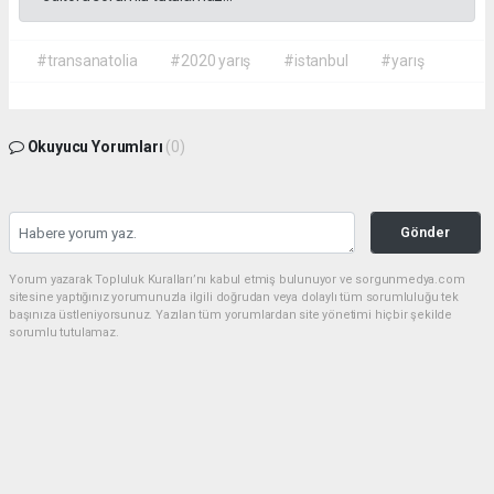
#transanatolia
#2020 yarış
#istanbul
#yarış
Okuyucu Yorumları
(0)
Gönder
Yorum yazarak Topluluk Kuralları’nı kabul etmiş bulunuyor ve sorgunmedya.com
sitesine yaptığınız yorumunuzla ilgili doğrudan veya dolaylı tüm sorumluluğu tek
başınıza üstleniyorsunuz. Yazılan tüm yorumlardan site yönetimi hiçbir şekilde
sorumlu tutulamaz.
haber paketi
haber scripti
haber yazılımı
Tüm hakları saklı tutulmaktadır.Copyright 2026©