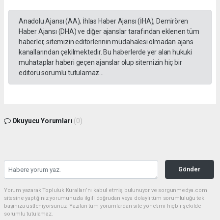
Anadolu Ajansı (AA), İhlas Haber Ajansı (İHA), Demirören
Haber Ajansı (DHA) ve diğer ajanslar tarafından eklenen tüm
haberler, sitemizin editörlerinin müdahalesi olmadan ajans
kanallarından çekilmektedir. Bu haberlerde yer alan hukuki
muhataplar haberi geçen ajanslar olup sitemizin hiç bir
editörü sorumlu tutulamaz...
Okuyucu Yorumları
(0)
Gönder
Yorum yazarak Topluluk Kuralları’nı kabul etmiş bulunuyor ve sorgunmedya.com
sitesine yaptığınız yorumunuzla ilgili doğrudan veya dolaylı tüm sorumluluğu tek
başınıza üstleniyorsunuz. Yazılan tüm yorumlardan site yönetimi hiçbir şekilde
sorumlu tutulamaz.