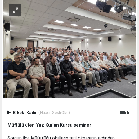
Erkek
|
Kadın
(Haberi Sesli Oku)
Müftülük’ten Yaz Kur’an Kursu semineri
Sorgun İlçe Müftülüğü okulların tatil olmasının ardından