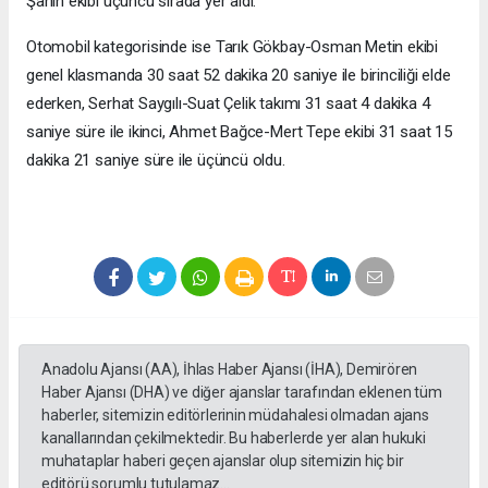
Şahin ekibi üçüncü sırada yer aldı.
Otomobil kategorisinde ise Tarık Gökbay-Osman Metin ekibi
genel klasmanda 30 saat 52 dakika 20 saniye ile birinciliği elde
ederken, Serhat Saygılı-Suat Çelik takımı 31 saat 4 dakika 4
saniye süre ile ikinci, Ahmet Bağce-Mert Tepe ekibi 31 saat 15
dakika 21 saniye süre ile üçüncü oldu.
Anadolu Ajansı (AA), İhlas Haber Ajansı (İHA), Demirören
Haber Ajansı (DHA) ve diğer ajanslar tarafından eklenen tüm
haberler, sitemizin editörlerinin müdahalesi olmadan ajans
kanallarından çekilmektedir. Bu haberlerde yer alan hukuki
muhataplar haberi geçen ajanslar olup sitemizin hiç bir
editörü sorumlu tutulamaz...