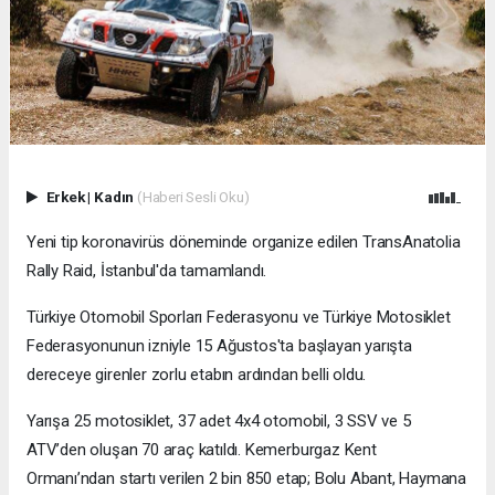
Erkek
|
Kadın
(Haberi Sesli Oku)
Yeni tip koronavirüs döneminde organize edilen TransAnatolia
Rally Raid, İstanbul'da tamamlandı.
Türkiye Otomobil Sporları Federasyonu ve Türkiye Motosiklet
Federasyonunun izniyle 15 Ağustos'ta başlayan yarışta
dereceye girenler zorlu etabın ardından belli oldu.
Yarışa 25 motosiklet, 37 adet 4x4 otomobil, 3 SSV ve 5
ATV’den oluşan 70 araç katıldı. Kemerburgaz Kent
Ormanı’ndan startı verilen 2 bin 850 etap; Bolu Abant, Haymana