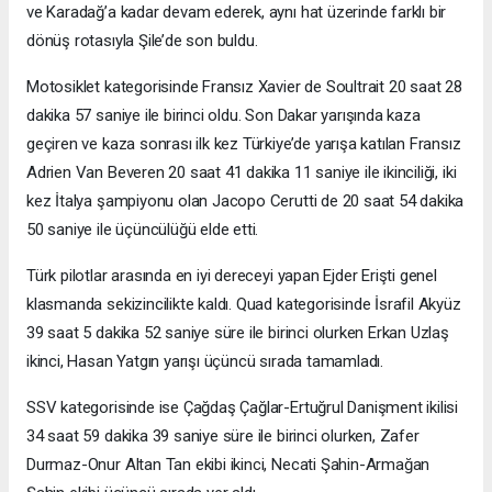
ve Karadağ’a kadar devam ederek, aynı hat üzerinde farklı bir
dönüş rotasıyla Şile’de son buldu.
Motosiklet kategorisinde Fransız Xavier de Soultrait 20 saat 28
dakika 57 saniye ile birinci oldu. Son Dakar yarışında kaza
geçiren ve kaza sonrası ilk kez Türkiye’de yarışa katılan Fransız
Adrien Van Beveren 20 saat 41 dakika 11 saniye ile ikinciliği, iki
kez İtalya şampiyonu olan Jacopo Cerutti de 20 saat 54 dakika
50 saniye ile üçüncülüğü elde etti.
Türk pilotlar arasında en iyi dereceyi yapan Ejder Erişti genel
klasmanda sekizincilikte kaldı. Quad kategorisinde İsrafil Akyüz
39 saat 5 dakika 52 saniye süre ile birinci olurken Erkan Uzlaş
ikinci, Hasan Yatgın yarışı üçüncü sırada tamamladı.
SSV kategorisinde ise Çağdaş Çağlar-Ertuğrul Danişment ikilisi
34 saat 59 dakika 39 saniye süre ile birinci olurken, Zafer
Durmaz-Onur Altan Tan ekibi ikinci, Necati Şahin-Armağan