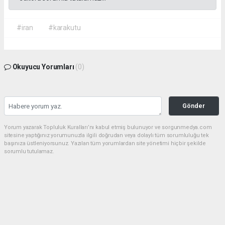
#iran
#karakutu
Okuyucu Yorumları
(0)
Gönder
Yorum yazarak Topluluk Kuralları’nı kabul etmiş bulunuyor ve sorgunmedya.com
sitesine yaptığınız yorumunuzla ilgili doğrudan veya dolaylı tüm sorumluluğu tek
başınıza üstleniyorsunuz. Yazılan tüm yorumlardan site yönetimi hiçbir şekilde
sorumlu tutulamaz.
haber paketi
haber scripti
haber yazılımı
Tüm hakları saklı tutulmaktadır.Copyright 2026©