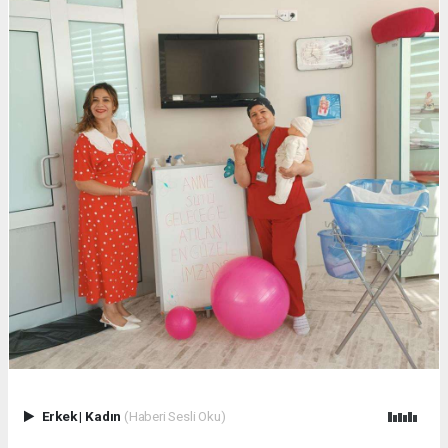
Erkek
|
Kadın
(Haberi Sesli Oku)