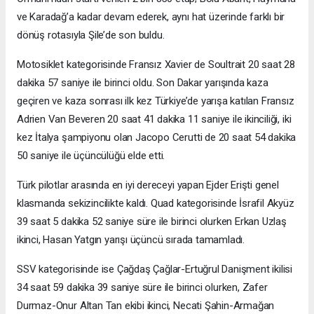
ve Karadağ’a kadar devam ederek, aynı hat üzerinde farklı bir
dönüş rotasıyla Şile’de son buldu.
Motosiklet kategorisinde Fransız Xavier de Soultrait 20 saat 28
dakika 57 saniye ile birinci oldu. Son Dakar yarışında kaza
geçiren ve kaza sonrası ilk kez Türkiye’de yarışa katılan Fransız
Adrien Van Beveren 20 saat 41 dakika 11 saniye ile ikinciliği, iki
kez İtalya şampiyonu olan Jacopo Cerutti de 20 saat 54 dakika
50 saniye ile üçüncülüğü elde etti.
Türk pilotlar arasında en iyi dereceyi yapan Ejder Erişti genel
klasmanda sekizincilikte kaldı. Quad kategorisinde İsrafil Akyüz
39 saat 5 dakika 52 saniye süre ile birinci olurken Erkan Uzlaş
ikinci, Hasan Yatgın yarışı üçüncü sırada tamamladı.
SSV kategorisinde ise Çağdaş Çağlar-Ertuğrul Danişment ikilisi
34 saat 59 dakika 39 saniye süre ile birinci olurken, Zafer
Durmaz-Onur Altan Tan ekibi ikinci, Necati Şahin-Armağan