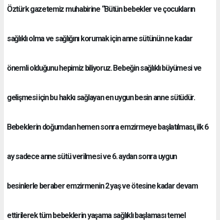
Öztürk gazetemiz muhabirine “Bütün bebekler ve çocukların
sağlıklı olma ve sağlığını korumak için anne sütünün ne kadar
önemli olduğunu hepimiz biliyoruz. Bebeğin sağlıklı büyümesi ve
gelişmesi için bu hakkı sağlayan en uygun besin anne sütüdür.
Bebeklerin doğumdan hemen sonra emzirmeye başlatılması, ilk 6
ay sadece anne sütü verilmesi ve 6. aydan sonra uygun
besinlerle beraber emzirmenin 2 yaş ve ötesine kadar devam
ettirilerek tüm bebeklerin yaşama sağlıklı başlaması temel