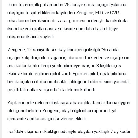
İkinci füzenin, ilk patlamadan 25 saniye sonra uçağın yakınına
ulaştığını tespit ettiklerini kaydeden Zengene, FDR ve CVR
cihazlarının her ikisinin de zarar görmesi nedeniyle karakutuda
ikinci füzenin patlaması ve etkisine dair daha fazla bilgiye
ulaşamadıklarını söyledi.
Zengene, 19 saniyelik ses kaydının içeriği ile ilgili "Bu anda,
uçağın kokpiti içinde olağandışı durumu fark eden ve uçağı son
ana kadar kontrol edip yönlendirmeye çalışan 3 kişilik uçuş
ekibi ve bir de eğitmen pilot vardı. Eğitmen pilot, uçak pilotuna
her iki uçak motorunun da aktif olduğunu bildirmesinin yanında
çeşitli talimatlar veriyordu." ifadelerini kullandı.
Yapılan incelemelerin uluslararası havacılık standartlarına uygun
olduğunu belirten Zengene, olayla ilgili nihai raporun 1 yıl
içerisinde açıklanacağını sözlerine ekledi.
İran'daki ekipman eksikliği nedeniyle olaydan yaklaşık 7 ay kadar