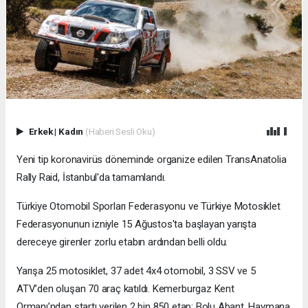
Erkek
|
Kadın
(Haberi Sesli Oku)
Yeni tip koronavirüs döneminde organize edilen TransAnatolia
Rally Raid, İstanbul'da tamamlandı.
Türkiye Otomobil Sporları Federasyonu ve Türkiye Motosiklet
Federasyonunun izniyle 15 Ağustos'ta başlayan yarışta
dereceye girenler zorlu etabın ardından belli oldu.
Yarışa 25 motosiklet, 37 adet 4x4 otomobil, 3 SSV ve 5
ATV’den oluşan 70 araç katıldı. Kemerburgaz Kent
Ormanı’ndan startı verilen 2 bin 850 etap; Bolu Abant, Haymana