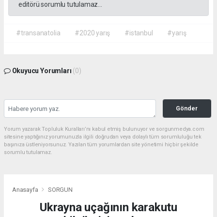
editörü sorumlu tutulamaz...
#transanatolia
#2020 yarış
#istanbul
#yarış
Okuyucu Yorumları
(0)
Gönder
Yorum yazarak Topluluk Kuralları’nı kabul etmiş bulunuyor ve sorgunmedya.com
sitesine yaptığınız yorumunuzla ilgili doğrudan veya dolaylı tüm sorumluluğu tek
başınıza üstleniyorsunuz. Yazılan tüm yorumlardan site yönetimi hiçbir şekilde
sorumlu tutulamaz.
Anasayfa
SORGUN
Ukrayna uçağının karakutu