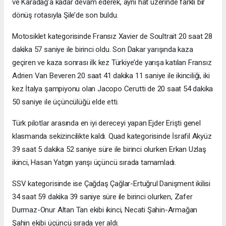
ve Karadağ’a kadar devam ederek, aynı hat üzerinde farklı bir
dönüş rotasıyla Şile’de son buldu.
Motosiklet kategorisinde Fransız Xavier de Soultrait 20 saat 28
dakika 57 saniye ile birinci oldu. Son Dakar yarışında kaza
geçiren ve kaza sonrası ilk kez Türkiye’de yarışa katılan Fransız
Adrien Van Beveren 20 saat 41 dakika 11 saniye ile ikinciliği, iki
kez İtalya şampiyonu olan Jacopo Cerutti de 20 saat 54 dakika
50 saniye ile üçüncülüğü elde etti.
Türk pilotlar arasında en iyi dereceyi yapan Ejder Erişti genel
klasmanda sekizincilikte kaldı. Quad kategorisinde İsrafil Akyüz
39 saat 5 dakika 52 saniye süre ile birinci olurken Erkan Uzlaş
ikinci, Hasan Yatgın yarışı üçüncü sırada tamamladı.
SSV kategorisinde ise Çağdaş Çağlar-Ertuğrul Danişment ikilisi
34 saat 59 dakika 39 saniye süre ile birinci olurken, Zafer
Durmaz-Onur Altan Tan ekibi ikinci, Necati Şahin-Armağan
Şahin ekibi üçüncü sırada yer aldı.