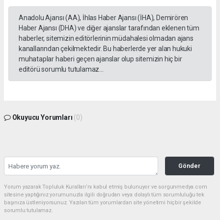
Anadolu Ajansı (AA), İhlas Haber Ajansı (İHA), Demirören
Haber Ajansı (DHA) ve diğer ajanslar tarafından eklenen tüm
haberler, sitemizin editörlerinin müdahalesi olmadan ajans
kanallarından çekilmektedir. Bu haberlerde yer alan hukuki
muhataplar haberi geçen ajanslar olup sitemizin hiç bir
editörü sorumlu tutulamaz...
Okuyucu Yorumları
(0)
Gönder
Yorum yazarak Topluluk Kuralları’nı kabul etmiş bulunuyor ve sorgunmedya.com
sitesine yaptığınız yorumunuzla ilgili doğrudan veya dolaylı tüm sorumluluğu tek
başınıza üstleniyorsunuz. Yazılan tüm yorumlardan site yönetimi hiçbir şekilde
sorumlu tutulamaz.