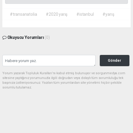
#transanatolia
#2020 yarış
#istanbul
#yarış
Okuyucu Yorumları
(0)
Gönder
Yorum yazarak Topluluk Kuralları’nı kabul etmiş bulunuyor ve sorgunmedya.com
sitesine yaptığınız yorumunuzla ilgili doğrudan veya dolaylı tüm sorumluluğu tek
başınıza üstleniyorsunuz. Yazılan tüm yorumlardan site yönetimi hiçbir şekilde
sorumlu tutulamaz.
haber paketi
haber scripti
haber yazılımı
Tüm hakları saklı tutulmaktadır.Copyright 2026©