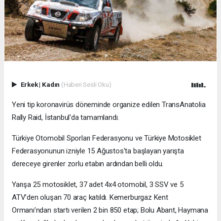
Erkek
|
Kadın
(Haberi Sesli Oku)
Yeni tip koronavirüs döneminde organize edilen TransAnatolia
Rally Raid, İstanbul'da tamamlandı.
Türkiye Otomobil Sporları Federasyonu ve Türkiye Motosiklet
Federasyonunun izniyle 15 Ağustos'ta başlayan yarışta
dereceye girenler zorlu etabın ardından belli oldu.
Yarışa 25 motosiklet, 37 adet 4x4 otomobil, 3 SSV ve 5
ATV’den oluşan 70 araç katıldı. Kemerburgaz Kent
Ormanı’ndan startı verilen 2 bin 850 etap; Bolu Abant, Haymana