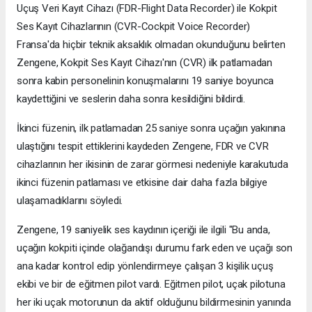
Uçuş Veri Kayıt Cihazı (FDR-Flight Data Recorder) ile Kokpit
Ses Kayıt Cihazlarının (CVR-Cockpit Voice Recorder)
Fransa'da hiçbir teknik aksaklık olmadan okunduğunu belirten
Zengene, Kokpit Ses Kayıt Cihazı'nın (CVR) ilk patlamadan
sonra kabin personelinin konuşmalarını 19 saniye boyunca
kaydettiğini ve seslerin daha sonra kesildiğini bildirdi.
İkinci füzenin, ilk patlamadan 25 saniye sonra uçağın yakınına
ulaştığını tespit ettiklerini kaydeden Zengene, FDR ve CVR
cihazlarının her ikisinin de zarar görmesi nedeniyle karakutuda
ikinci füzenin patlaması ve etkisine dair daha fazla bilgiye
ulaşamadıklarını söyledi.
Zengene, 19 saniyelik ses kaydının içeriği ile ilgili "Bu anda,
uçağın kokpiti içinde olağandışı durumu fark eden ve uçağı son
ana kadar kontrol edip yönlendirmeye çalışan 3 kişilik uçuş
ekibi ve bir de eğitmen pilot vardı. Eğitmen pilot, uçak pilotuna
her iki uçak motorunun da aktif olduğunu bildirmesinin yanında