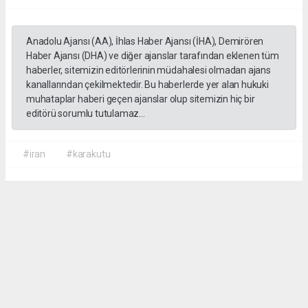
Anadolu Ajansı (AA), İhlas Haber Ajansı (İHA), Demirören
Haber Ajansı (DHA) ve diğer ajanslar tarafından eklenen tüm
haberler, sitemizin editörlerinin müdahalesi olmadan ajans
kanallarından çekilmektedir. Bu haberlerde yer alan hukuki
muhataplar haberi geçen ajanslar olup sitemizin hiç bir
editörü sorumlu tutulamaz...
#iran
#karakutu
Okuyucu Yorumları
(0)
Gönder
Yorum yazarak Topluluk Kuralları’nı kabul etmiş bulunuyor ve sorgunmedya.com
sitesine yaptığınız yorumunuzla ilgili doğrudan veya dolaylı tüm sorumluluğu tek