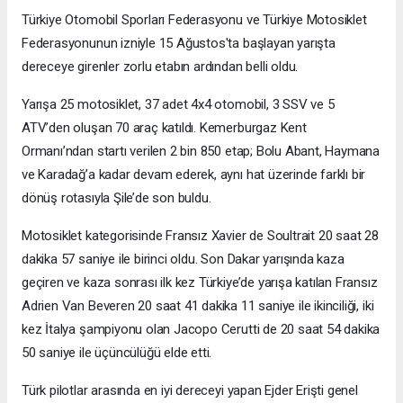
Türkiye Otomobil Sporları Federasyonu ve Türkiye Motosiklet
Federasyonunun izniyle 15 Ağustos'ta başlayan yarışta
dereceye girenler zorlu etabın ardından belli oldu.
Yarışa 25 motosiklet, 37 adet 4x4 otomobil, 3 SSV ve 5
ATV’den oluşan 70 araç katıldı. Kemerburgaz Kent
Ormanı’ndan startı verilen 2 bin 850 etap; Bolu Abant, Haymana
ve Karadağ’a kadar devam ederek, aynı hat üzerinde farklı bir
dönüş rotasıyla Şile’de son buldu.
Motosiklet kategorisinde Fransız Xavier de Soultrait 20 saat 28
dakika 57 saniye ile birinci oldu. Son Dakar yarışında kaza
geçiren ve kaza sonrası ilk kez Türkiye’de yarışa katılan Fransız
Adrien Van Beveren 20 saat 41 dakika 11 saniye ile ikinciliği, iki
kez İtalya şampiyonu olan Jacopo Cerutti de 20 saat 54 dakika
50 saniye ile üçüncülüğü elde etti.
Türk pilotlar arasında en iyi dereceyi yapan Ejder Erişti genel