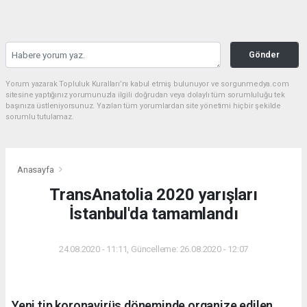
Gönder
Yorum yazarak Topluluk Kuralları’nı kabul etmiş bulunuyor ve sorgunmedya.com
sitesine yaptığınız yorumunuzla ilgili doğrudan veya dolaylı tüm sorumluluğu tek
başınıza üstleniyorsunuz. Yazılan tüm yorumlardan site yönetimi hiçbir şekilde
sorumlu tutulamaz.
Anasayfa
TransAnatolia 2020 yarışları
İstanbul'da tamamlandı
24.08.2020 - 11:11, Güncelleme: 26.08.2020 - 12:07
Yeni tip koronavirüs döneminde organize edilen