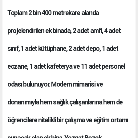
Toplam 2 bin 400 metrekare alanda
projelendirilen ek binada, 2 adet amfi, 4 adet
sınıf, 1 adet kütüphane, 2 adet depo, 1 adet
eczane, 1 adet kafeterya ve 11 adet personel
odası bulunuyor. Modern mimarisi ve
donanımıyla hem sağlık çalışanlarına hem de
öğrencilere nitelikli bir çalışma ve eğitim ortamı
sunacak olan ek bina, Yozgat Bozok