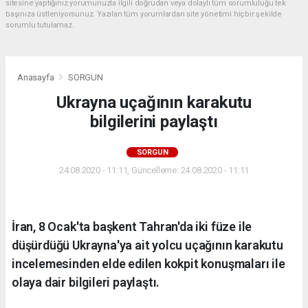
sitesine yaptığınız yorumunuzla ilgili doğrudan veya dolaylı tüm sorumluluğu tek
başınıza üstleniyorsunuz. Yazılan tüm yorumlardan site yönetimi hiçbir şekilde
sorumlu tutulamaz.
Anasayfa
SORGUN
Ukrayna uçağının karakutu
bilgilerini paylaştı
SORGUN
24.08.2020 - 11:11, Güncelleme: 24.08.2020 - 11:11
İran, 8 Ocak'ta başkent Tahran'da iki füze ile
düşürdüğü Ukrayna'ya ait yolcu uçağının karakutu
incelemesinden elde edilen kokpit konuşmaları ile
olaya dair bilgileri paylaştı.