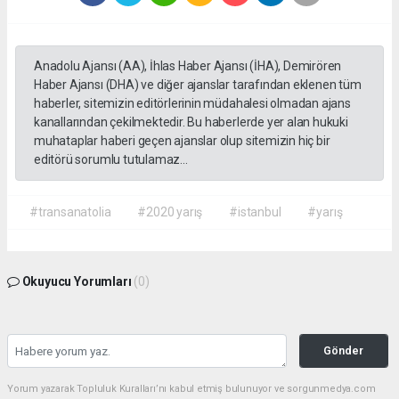
Anadolu Ajansı (AA), İhlas Haber Ajansı (İHA), Demirören
Haber Ajansı (DHA) ve diğer ajanslar tarafından eklenen tüm
haberler, sitemizin editörlerinin müdahalesi olmadan ajans
kanallarından çekilmektedir. Bu haberlerde yer alan hukuki
muhataplar haberi geçen ajanslar olup sitemizin hiç bir
editörü sorumlu tutulamaz...
#transanatolia
#2020 yarış
#istanbul
#yarış
Okuyucu Yorumları
(0)
Gönder
Yorum yazarak Topluluk Kuralları’nı kabul etmiş bulunuyor ve sorgunmedya.com