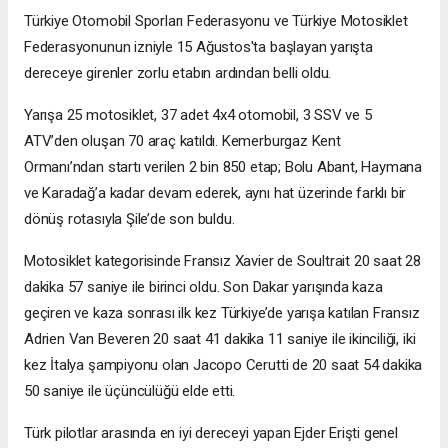
Türkiye Otomobil Sporları Federasyonu ve Türkiye Motosiklet
Federasyonunun izniyle 15 Ağustos'ta başlayan yarışta
dereceye girenler zorlu etabın ardından belli oldu.
Yarışa 25 motosiklet, 37 adet 4x4 otomobil, 3 SSV ve 5
ATV’den oluşan 70 araç katıldı. Kemerburgaz Kent
Ormanı’ndan startı verilen 2 bin 850 etap; Bolu Abant, Haymana
ve Karadağ’a kadar devam ederek, aynı hat üzerinde farklı bir
dönüş rotasıyla Şile’de son buldu.
Motosiklet kategorisinde Fransız Xavier de Soultrait 20 saat 28
dakika 57 saniye ile birinci oldu. Son Dakar yarışında kaza
geçiren ve kaza sonrası ilk kez Türkiye’de yarışa katılan Fransız
Adrien Van Beveren 20 saat 41 dakika 11 saniye ile ikinciliği, iki
kez İtalya şampiyonu olan Jacopo Cerutti de 20 saat 54 dakika
50 saniye ile üçüncülüğü elde etti.
Türk pilotlar arasında en iyi dereceyi yapan Ejder Erişti genel