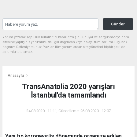
Gönder
Yorum yazarak Topluluk Kuralları’nı kabul etmiş bulunuyor ve sorgunmedya.com
sitesine yaptığınız yorumunuzla ilgili doğrudan veya dolaylı tüm sorumluluğu tek
başınıza üstleniyorsunuz. Yazılan tüm yorumlardan site yönetimi hiçbir şekilde
sorumlu tutulamaz.
Anasayfa
TransAnatolia 2020 yarışları
İstanbul'da tamamlandı
24.08.2020 - 11:11, Güncelleme: 26.08.2020 - 12:07
Yeni tip koronavirüs döneminde organize edilen