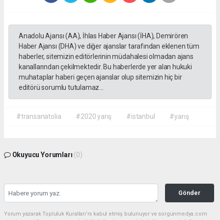
Anadolu Ajansı (AA), İhlas Haber Ajansı (İHA), Demirören
Haber Ajansı (DHA) ve diğer ajanslar tarafından eklenen tüm
haberler, sitemizin editörlerinin müdahalesi olmadan ajans
kanallarından çekilmektedir. Bu haberlerde yer alan hukuki
muhataplar haberi geçen ajanslar olup sitemizin hiç bir
editörü sorumlu tutulamaz...
#transanatolia
#2020 yarış
#istanbul
#yarış
Okuyucu Yorumları
(0)
Gönder
Yorum yazarak Topluluk Kuralları’nı kabul etmiş bulunuyor ve sorgunmedya.com