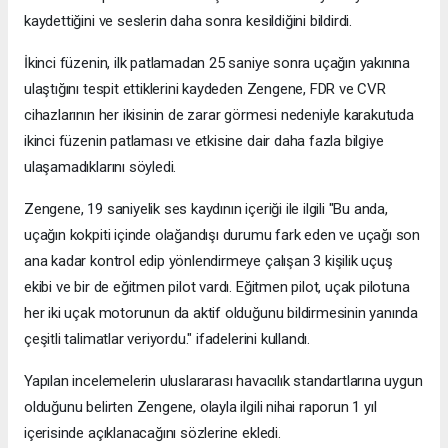
kaydettiğini ve seslerin daha sonra kesildiğini bildirdi.
İkinci füzenin, ilk patlamadan 25 saniye sonra uçağın yakınına
ulaştığını tespit ettiklerini kaydeden Zengene, FDR ve CVR
cihazlarının her ikisinin de zarar görmesi nedeniyle karakutuda
ikinci füzenin patlaması ve etkisine dair daha fazla bilgiye
ulaşamadıklarını söyledi.
Zengene, 19 saniyelik ses kaydının içeriği ile ilgili "Bu anda,
uçağın kokpiti içinde olağandışı durumu fark eden ve uçağı son
ana kadar kontrol edip yönlendirmeye çalışan 3 kişilik uçuş
ekibi ve bir de eğitmen pilot vardı. Eğitmen pilot, uçak pilotuna
her iki uçak motorunun da aktif olduğunu bildirmesinin yanında
çeşitli talimatlar veriyordu." ifadelerini kullandı.
Yapılan incelemelerin uluslararası havacılık standartlarına uygun
olduğunu belirten Zengene, olayla ilgili nihai raporun 1 yıl
içerisinde açıklanacağını sözlerine ekledi.