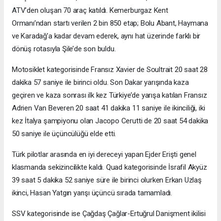
ATV’den oluşan 70 araç katıldı. Kemerburgaz Kent
Ormanı’ndan startı verilen 2 bin 850 etap; Bolu Abant, Haymana
ve Karadağ’a kadar devam ederek, aynı hat üzerinde farklı bir
dönüş rotasıyla Şile’de son buldu.
Motosiklet kategorisinde Fransız Xavier de Soultrait 20 saat 28
dakika 57 saniye ile birinci oldu. Son Dakar yarışında kaza
geçiren ve kaza sonrası ilk kez Türkiye’de yarışa katılan Fransız
Adrien Van Beveren 20 saat 41 dakika 11 saniye ile ikinciliği, iki
kez İtalya şampiyonu olan Jacopo Cerutti de 20 saat 54 dakika
50 saniye ile üçüncülüğü elde etti.
Türk pilotlar arasında en iyi dereceyi yapan Ejder Erişti genel
klasmanda sekizincilikte kaldı. Quad kategorisinde İsrafil Akyüz
39 saat 5 dakika 52 saniye süre ile birinci olurken Erkan Uzlaş
ikinci, Hasan Yatgın yarışı üçüncü sırada tamamladı.
SSV kategorisinde ise Çağdaş Çağlar-Ertuğrul Danişment ikilisi