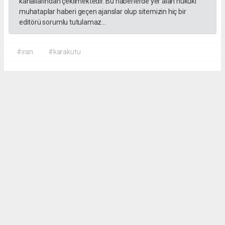
kanallarından çekilmektedir. Bu haberlerde yer alan hukuki
muhataplar haberi geçen ajanslar olup sitemizin hiç bir
editörü sorumlu tutulamaz...
#iran
#karakutu
Okuyucu Yorumları
(0)
Gönder
Yorum yazarak Topluluk Kuralları’nı kabul etmiş bulunuyor ve sorgunmedya.com
sitesine yaptığınız yorumunuzla ilgili doğrudan veya dolaylı tüm sorumluluğu tek
başınıza üstleniyorsunuz. Yazılan tüm yorumlardan site yönetimi hiçbir şekilde
sorumlu tutulamaz.