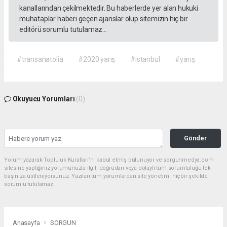
kanallarından çekilmektedir. Bu haberlerde yer alan hukuki
muhataplar haberi geçen ajanslar olup sitemizin hiç bir
editörü sorumlu tutulamaz...
#transanatolia
#2020 yarış
#istanbul
#yarış
Okuyucu Yorumları
(0)
Gönder
Yorum yazarak Topluluk Kuralları’nı kabul etmiş bulunuyor ve sorgunmedya.com
sitesine yaptığınız yorumunuzla ilgili doğrudan veya dolaylı tüm sorumluluğu tek
başınıza üstleniyorsunuz. Yazılan tüm yorumlardan site yönetimi hiçbir şekilde
sorumlu tutulamaz.
Anasayfa
SORGUN