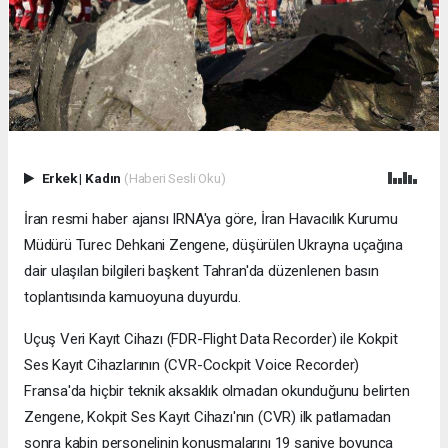
Erkek
|
Kadın
(Haberi Sesli Oku)
İran resmi haber ajansı IRNA'ya göre, İran Havacılık Kurumu
Müdürü Turec Dehkani Zengene, düşürülen Ukrayna uçağına
dair ulaşılan bilgileri başkent Tahran'da düzenlenen basın
toplantısında kamuoyuna duyurdu.
Uçuş Veri Kayıt Cihazı (FDR-Flight Data Recorder) ile Kokpit
Ses Kayıt Cihazlarının (CVR-Cockpit Voice Recorder)
Fransa'da hiçbir teknik aksaklık olmadan okunduğunu belirten
Zengene, Kokpit Ses Kayıt Cihazı'nın (CVR) ilk patlamadan
sonra kabin personelinin konuşmalarını 19 saniye boyunca