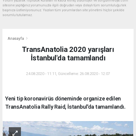
Yorum yazarak Topluluk Kuralları’nı kabul etmiş bulunuyor ve sorgunmedya.com
sitesine yaptığınız yorumunuzla ilgili doğrudan veya dolaylı tüm sorumluluğu tek
başınıza üstleniyorsunuz. Yazılan tüm yorumlardan site yönetimi hiçbir şekilde
sorumlu tutulamaz.
Anasayfa
TransAnatolia 2020 yarışları
İstanbul'da tamamlandı
24.08.2020 - 11:11, Güncelleme: 26.08.2020 - 12:07
Yeni tip koronavirüs döneminde organize edilen
TransAnatolia Rally Raid, İstanbul'da tamamlandı.