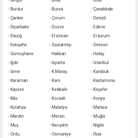
Bingöl
Bitlis
Bolu
Burdur
Bursa
Çanakkale
Çankırı
Çorum
Denizli
Diyarbakır
Düzce
Edirne
Elazığ
Erzincan
Erzurum
Eskişehir
Gaziantep
Giresun
Gümüşhane
Hakkari
Hatay
Iğdır
Isparta
İstanbul
İzmir
K.Maraş
Karabük
Karaman
Kars
Kastamonu
Kayseri
Kırıkkale
Kırşehir
Kilis
Kocaeli
Konya
Kütahya
Malatya
Manisa
Mardin
Mersin
Muğla
Muş
Nevşehir
Niğde
Ordu
Osmaniye
Rize