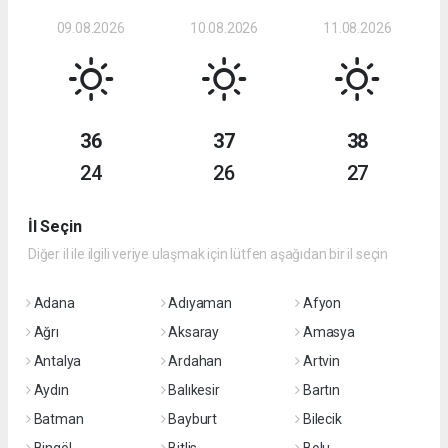
09.08.2026
10.08.2026
11.08.2026
36
37
38
24
26
27
İl Seçin
Diğer il ile ilgili veriye ulaşmak için lütfen aşağıdan bir il seçin
Adana
Adıyaman
Afyon
Ağrı
Aksaray
Amasya
Antalya
Ardahan
Artvin
Aydın
Balıkesir
Bartın
Batman
Bayburt
Bilecik