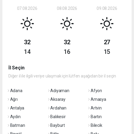
07.08.2026
08.08.2026
09.08.2026
32
32
27
14
16
15
İl Seçin
Diğer il ile ilgili veriye ulaşmak için lütfen aşağıdan bir il seçin
Adana
Adıyaman
Afyon
Ağrı
Aksaray
Amasya
Antalya
Ardahan
Artvin
Aydın
Balıkesir
Bartın
Batman
Bayburt
Bilecik