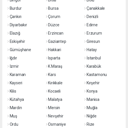
Bingöl
Bitlis
Bolu
Burdur
Bursa
Çanakkale
Çankırı
Çorum
Denizli
Diyarbakır
Düzce
Edirne
Elazığ
Erzincan
Erzurum
Eskişehir
Gaziantep
Giresun
Gümüşhane
Hakkari
Hatay
Iğdır
Isparta
İstanbul
İzmir
K.Maraş
Karabük
Karaman
Kars
Kastamonu
Kayseri
Kırıkkale
Kırşehir
Kilis
Kocaeli
Konya
Kütahya
Malatya
Manisa
Mardin
Mersin
Muğla
Muş
Nevşehir
Niğde
Ordu
Osmaniye
Rize