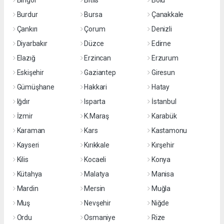
Bingöl
Bitlis
Bolu
Burdur
Bursa
Çanakkale
Çankırı
Çorum
Denizli
Diyarbakır
Düzce
Edirne
Elazığ
Erzincan
Erzurum
Eskişehir
Gaziantep
Giresun
Gümüşhane
Hakkari
Hatay
Iğdır
Isparta
İstanbul
İzmir
K.Maraş
Karabük
Karaman
Kars
Kastamonu
Kayseri
Kırıkkale
Kırşehir
Kilis
Kocaeli
Konya
Kütahya
Malatya
Manisa
Mardin
Mersin
Muğla
Muş
Nevşehir
Niğde
Ordu
Osmaniye
Rize