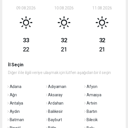
09.08.2026
10.08.2026
11.08.2026
33
32
32
22
21
21
İl Seçin
Diğer il ile ilgili veriye ulaşmak için lütfen aşağıdan bir il seçin
Adana
Adıyaman
Afyon
Ağrı
Aksaray
Amasya
Antalya
Ardahan
Artvin
Aydın
Balıkesir
Bartın
Batman
Bayburt
Bilecik