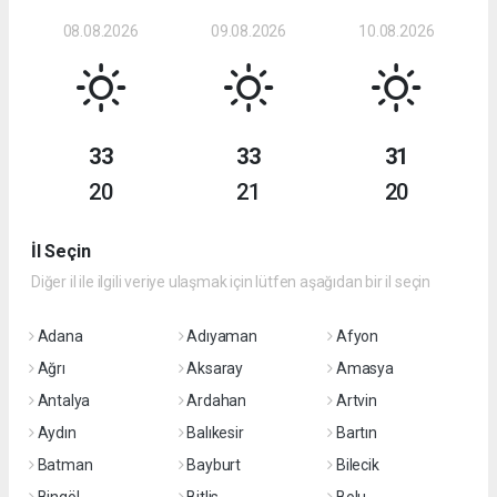
08.08.2026
09.08.2026
10.08.2026
33
33
31
20
21
20
İl Seçin
Diğer il ile ilgili veriye ulaşmak için lütfen aşağıdan bir il seçin
Adana
Adıyaman
Afyon
Ağrı
Aksaray
Amasya
Antalya
Ardahan
Artvin
Aydın
Balıkesir
Bartın
Batman
Bayburt
Bilecik