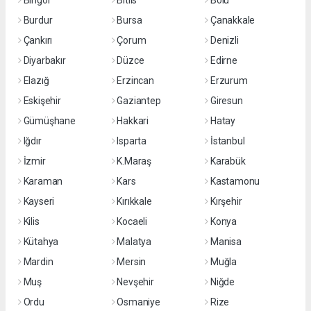
Bingöl
Bitlis
Bolu
Burdur
Bursa
Çanakkale
Çankırı
Çorum
Denizli
Diyarbakır
Düzce
Edirne
Elazığ
Erzincan
Erzurum
Eskişehir
Gaziantep
Giresun
Gümüşhane
Hakkari
Hatay
Iğdır
Isparta
İstanbul
İzmir
K.Maraş
Karabük
Karaman
Kars
Kastamonu
Kayseri
Kırıkkale
Kırşehir
Kilis
Kocaeli
Konya
Kütahya
Malatya
Manisa
Mardin
Mersin
Muğla
Muş
Nevşehir
Niğde
Ordu
Osmaniye
Rize