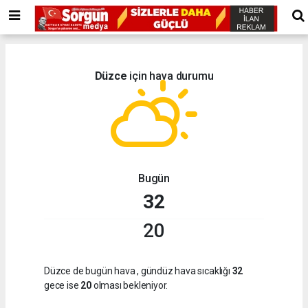
Düzce
için hava durumu
Bugün
32
20
Düzce de bugün hava
, gündüz hava sıcaklığı
32
gece ise
20
olması bekleniyor.