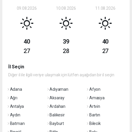
09.08.2026
10.08.2026
11.08.2026
40
39
40
27
28
27
İl Seçin
Diğer il ile ilgili veriye ulaşmak için lütfen aşağıdan bir il seçin
Adana
Adıyaman
Afyon
Ağrı
Aksaray
Amasya
Antalya
Ardahan
Artvin
Aydın
Balıkesir
Bartın
Batman
Bayburt
Bilecik