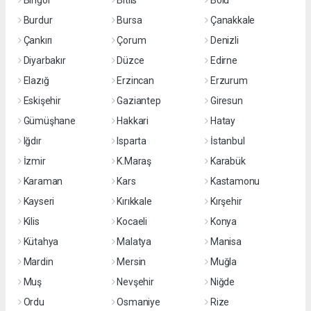
Bingöl
Bitlis
Bolu
Burdur
Bursa
Çanakkale
Çankırı
Çorum
Denizli
Diyarbakır
Düzce
Edirne
Elazığ
Erzincan
Erzurum
Eskişehir
Gaziantep
Giresun
Gümüşhane
Hakkari
Hatay
Iğdır
Isparta
İstanbul
İzmir
K.Maraş
Karabük
Karaman
Kars
Kastamonu
Kayseri
Kırıkkale
Kırşehir
Kilis
Kocaeli
Konya
Kütahya
Malatya
Manisa
Mardin
Mersin
Muğla
Muş
Nevşehir
Niğde
Ordu
Osmaniye
Rize