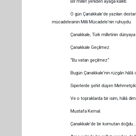
Bir millet yeniden ayağa kalktı.
O gün Çanakkale'de yazılan destan, birk
mücadelesinin Milli Mücadele'nin ruhuydu.
Çanakkale, Türk milletinin dünyaya ver
Çanakkale Geçilmez.
“Bu vatan geçilmez.”
Bugün Çanakkale'nin rüzgârı hâlâ o gün
Siperlerde şehit düşen Mehmetçiklerin d
Ve o topraklarda bir isim, hâlâ dimdi
Mustafa Kemal.
Çanakkale'de bir komutan doğdu…