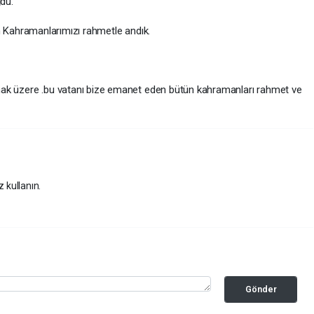
du.
hramanlarımızı rahmetle andık.
re .bu vatanı bize emanet eden bütün kahramanları rahmet ve
z kullanın.
Gönder