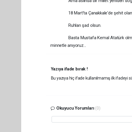
Ama aslında bir millet yeniden doğ
18 Mart'ta Çanakkale'de şehit olan Ka
Ruhları şad olsun.
Basta Mustafa Kemal Atatürk olmak üze
minnetle anıyoruz...
Yazıya ifade bırak !
Bu yazıya hiç ifade kullanılmamış ilk ifadeyi si
Okuyucu Yorumları
(0)