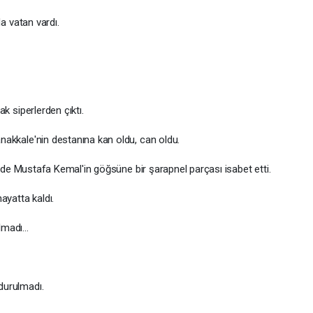
vatan vardı.
iperlerden çıktı.
e'nin destanına kan oldu, can oldu.
ustafa Kemal'in göğsüne bir şarapnel parçası isabet etti.
atta kaldı.
lmadı…
rulmadı.