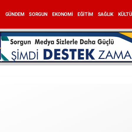
GÜNDEM
SORGUN
EKONOMİ
EĞİTİM
SAĞLIK
KÜLT