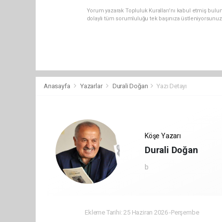
Yorum yazarak Topluluk Kuralları’nı kabul etmiş bulu
dolaylı tüm sorumluluğu tek başınıza üstleniyorsunuz
Anasayfa
Yazarlar
Durali Doğan
Yazı Detayı
Köşe Yazarı
Durali Doğan
b
Ekleme Tarihi: 25 Haziran 2026 -Perşembe