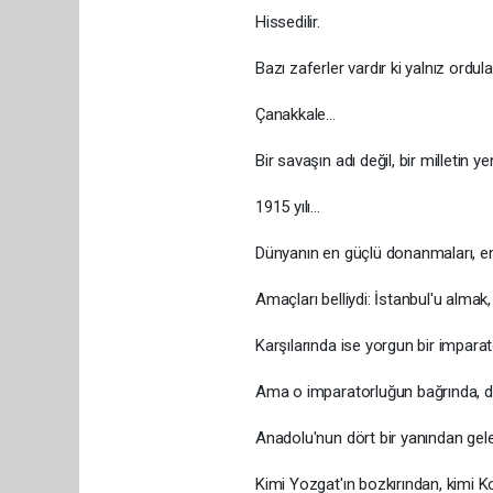
Hissedilir.
Bazı zaferler vardır ki yalnız orduların de
Çanakkale…
Bir savaşın adı değil, bir milletin yenide
1915 yılı…
Dünyanın en güçlü donanmaları, en büyü
Amaçları belliydi: İstanbul'u almak, Tür
Karşılarında ise yorgun bir imparator
Ama o imparatorluğun bağrında, dimdik
Anadolu'nun dört bir yanından gelen g
Kimi Yozgat'ın bozkırından, kimi Konya