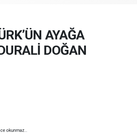
ÜRK’ÜN AYAĞA
 DURALİ DOĞAN
ece okunmaz…