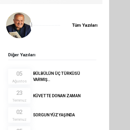
Tüm Yazıları
Diğer Yazıları
05
BÜLBÜLÜN ÜÇ TÜRKÜSÜ
VARMIŞ…
Ağustos
23
KÜVETTE DONAN ZAMAN
Temmuz
02
SORGUN YÜZ YAŞINDA
Temmuz