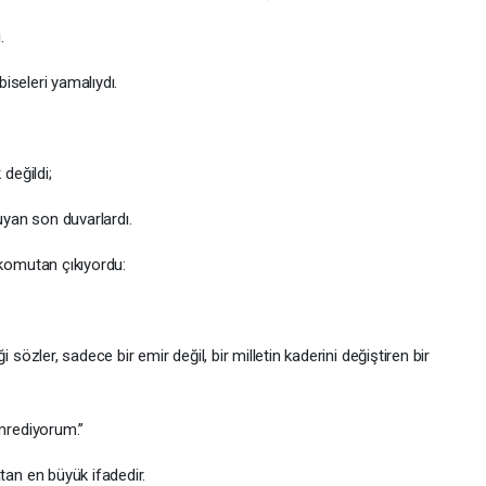
.
eleri yamalıydı.
eğildi;
n son duvarlardı.
mutan çıkıyordu:
r, sadece bir emir değil, bir milletin kaderini değiştiren bir
rediyorum.”
 en büyük ifadedir.