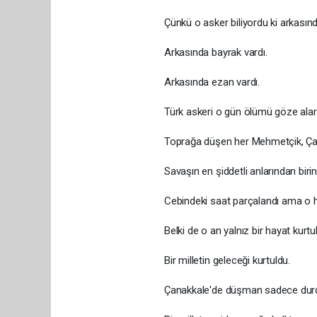
Çünkü o asker biliyordu ki arkasında 
Arkasında bayrak vardı.
Arkasında ezan vardı.
Türk askeri o gün ölümü göze alarak s
Toprağa düşen her Mehmetçik, Çanakkal
Savaşın en şiddetli anlarından birinde M
Cebindeki saat parçalandı ama o hay
Belki de o an yalnız bir hayat kurtu
Bir milletin geleceği kurtuldu.
Çanakkale'de düşman sadece durdu