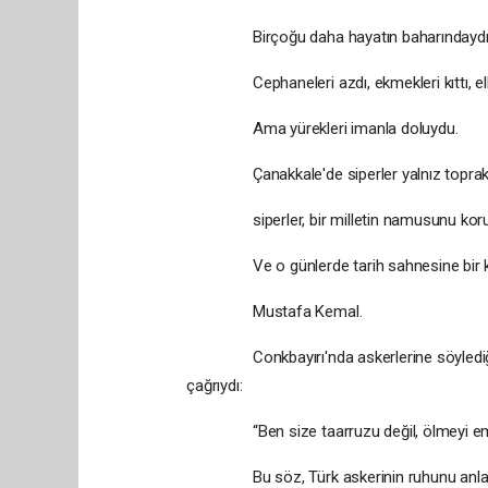
Birçoğu daha hayatın baharındaydı
Cephaneleri azdı, ekmekleri kıttı, elbis
Ama yürekleri imanla doluydu.
Çanakkale'de siperler yalnız toprak d
siperler, bir milletin namusunu koruya
Ve o günlerde tarih sahnesine bir ko
Mustafa Kemal.
Conkbayırı'nda askerlerine söylediği sözle
çağrıydı:
“Ben size taarruzu değil, ölmeyi em
Bu söz, Türk askerinin ruhunu anlatan