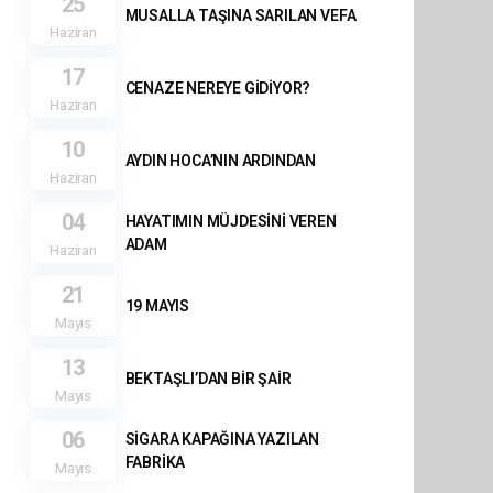
25
MUSALLA TAŞINA SARILAN VEFA
Haziran
17
CENAZE NEREYE GİDİYOR?
Haziran
10
AYDIN HOCA’NIN ARDINDAN
Haziran
04
HAYATIMIN MÜJDESİNİ VEREN
ADAM
Haziran
21
19 MAYIS
Mayıs
13
BEKTAŞLI’DAN BİR ŞAİR
Mayıs
06
SİGARA KAPAĞINA YAZILAN
FABRİKA
Mayıs