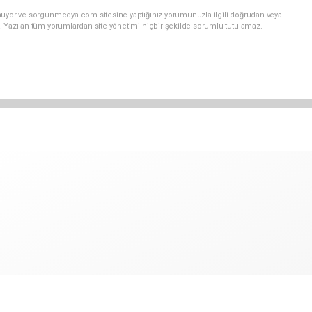
nuyor ve sorgunmedya.com sitesine yaptığınız yorumunuzla ilgili doğrudan veya
. Yazılan tüm yorumlardan site yönetimi hiçbir şekilde sorumlu tutulamaz.