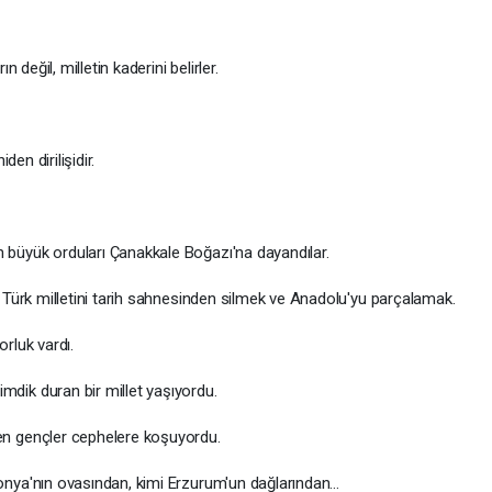
ğil, milletin kaderini belirler.
n dirilişidir.
k orduları Çanakkale Boğazı'na dayandılar.
k milletini tarih sahnesinden silmek ve Anadolu'yu parçalamak.
luk vardı.
 duran bir millet yaşıyordu.
ençler cephelere koşuyordu.
'nın ovasından, kimi Erzurum'un dağlarından…