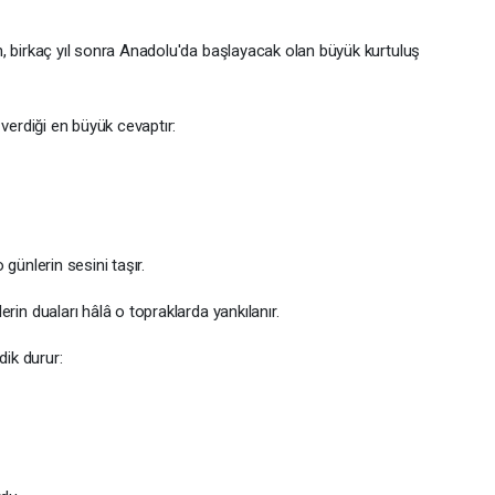
aç yıl sonra Anadolu'da başlayacak olan büyük kurtuluş
diği en büyük cevaptır:
lerin sesini taşır.
uaları hâlâ o topraklarda yankılanır.
k durur: